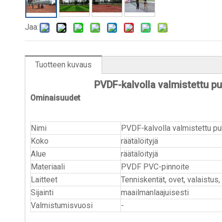
Jaa:
Tuotteen kuvaus
PVDF-kalvolla valmistettu puh
Ominaisuudet
Nimi
PVDF-kalvolla valmistettu puh
Koko
räätälöityjä
Alue
räätälöityjä
Materiaali
PVDF PVC-pinnoite
Laitteet
Tenniskentät, ovet, valaistus,
Sijainti
maailmanlaajuisesti
Valmistumisvuosi
-