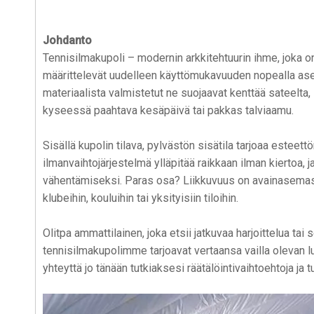
Johdanto
Tennisilmakupoli – modernin arkkitehtuurin ihme, joka 
määrittelevät uudelleen käyttömukavuuden nopealla asen
materiaalista valmistetut ne suojaavat kenttää sateelta, 
kyseessä paahtava kesäpäivä tai pakkas talviaamu.
Sisällä kupolin tilava, pylvästön sisätila tarjoaa esteett
ilmanvaihtojärjestelmä ylläpitää raikkaan ilman kiertoa,
vähentämiseksi. Paras osa? Liikkuvuus on avainasemassa 
klubeihin, kouluihin tai yksityisiin tiloihin.
Olitpa ammattilainen, joka etsii jatkuvaa harjoittelua ta
tennisilmakupolimme tarjoavat vertaansa vailla olevan
yhteyttä jo tänään tutkiaksesi räätälöintivaihtoehtoja ja 