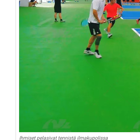
Ihmiset pelasivat tennistä ilmakupolissa