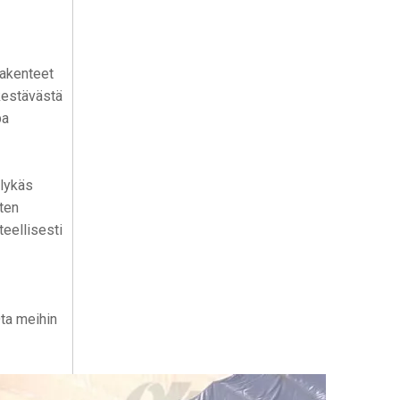
rakenteet
kestävästä
pa
älykäs
sten
eellisesti
ta meihin