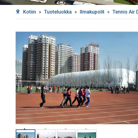
Kotiin
»
Tuoteluokka
»
Ilmakupolit
»
Tennis Air