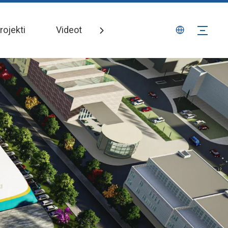
rojekti
Videot
Uutiset
Ota yhteyttä