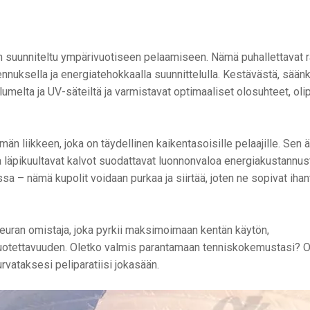
on suunniteltu ympärivuotiseen pelaamiseen. Nämä puhallettavat 
nuksella ja energiatehokkaalla suunnittelulla. Kestävästä, sään
lumelta ja UV-säteiltä ja varmistavat optimaaliset olosuhteet, oli
ömän liikkeen, joka on täydellinen kaikentasoisille pelaajille. Sen 
 ja läpikuultavat kalvot suodattavat luonnonvaloa energiakustannu
– nämä kupolit voidaan purkaa ja siirtää, joten ne sopivat ihant
i seuran omistaja, joka pyrkii maksimoimaan kentän käytön,
 luotettavuuden. Oletko valmis parantamaan tenniskokemustasi? O
turvataksesi peliparatiisi jokasään.