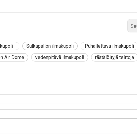
Se
makupoli
Sulkapallon ilmakupoli
Puhallettava ilmakupoli
on Air Dome
vedenpitävä ilmakupoli
räätälöityjä telttoja