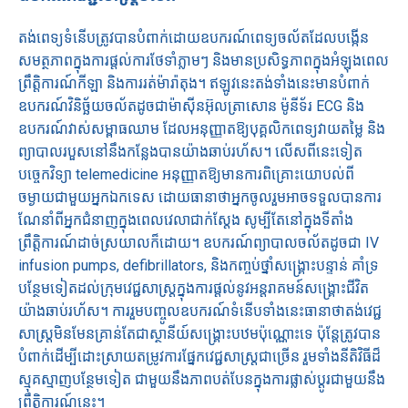
តង់ពេទ្យទំនើបត្រូវបានបំពាក់ដោយឧបករណ៍ពេទ្យចល័តដែលបង្កើន
សមត្ថភាពក្នុងការផ្តល់ការថែទាំភ្លាមៗ និងមានប្រសិទ្ធភាពក្នុងអំឡុងពេល
ព្រឹត្តិការណ៍កីឡា និងការរត់ម៉ារ៉ាតុង។ ឥឡូវនេះតង់ទាំងនេះមានបំពាក់
ឧបករណ៍វិនិច្ឆ័យចល័តដូចជាម៉ាស៊ីនអ៊ុលត្រាសោន ម៉ូនីទ័រ ECG និង
ឧបករណ៍វាស់សម្ពាធឈាម ដែលអនុញ្ញាតឱ្យបុគ្គលិកពេទ្យវាយតម្លៃ និង
ព្យាបាលរបួសនៅនឹងកន្លែងបានយ៉ាងឆាប់រហ័ស។ លើសពីនេះទៀត
បច្ចេកវិទ្យា telemedicine អនុញ្ញាតឱ្យមានការពិគ្រោះយោបល់ពី
ចម្ងាយជាមួយអ្នកឯកទេស ដោយធានាថាអ្នកចូលរួមអាចទទួលបានការ
ណែនាំពីអ្នកជំនាញក្នុងពេលវេលាជាក់ស្តែង សូម្បីតែនៅក្នុងទីតាំង
ព្រឹត្តិការណ៍ដាច់ស្រយាលក៏ដោយ។ ឧបករណ៍ព្យាបាលចល័តដូចជា IV
infusion pumps, defibrillators, និងកញ្ចប់ថ្នាំសង្គ្រោះបន្ទាន់ គាំទ្រ
បន្ថែមទៀតដល់ក្រុមវេជ្ជសាស្រ្ដក្នុងការផ្តល់នូវអន្តរាគមន៍សង្គ្រោះជីវិត
យ៉ាងឆាប់រហ័ស។ ការរួមបញ្ចូលឧបករណ៍ទំនើបទាំងនេះធានាថាតង់វេជ្ជ
សាស្រ្តមិនមែនគ្រាន់តែជាស្ថានីយ៍សង្គ្រោះបឋមប៉ុណ្ណោះទេ ប៉ុន្តែត្រូវបាន
បំពាក់ដើម្បីដោះស្រាយតម្រូវការផ្នែកវេជ្ជសាស្រ្តជាច្រើន រួមទាំងនីតិវិធីដ៏
ស្មុគស្មាញបន្ថែមទៀត ជាមួយនឹងភាពបត់បែនក្នុងការផ្លាស់ប្តូរជាមួយនឹង
ព្រឹត្តិការណ៍នេះ។