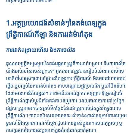
បន្ថែមទៀតនៅពេលចាំបាច់។
1.អត្ថប្រយោជន៍សំខាន់ៗនៃតង់ពេទ្យក្នុង
ព្រឹត្តិការណ៍កីឡា និងការរត់ម៉ារ៉ាតុង
ការដាក់ពង្រាយរហ័ស និងការចល័ត
គុណសម្បត្តិចម្បងមួយនៃតង់វេជ្ជសាស្រ្តគឺការដាក់ពង្រាយ និងការចល័ត
យ៉ាងឆាប់រហ័សរបស់ពួកគេ។ ពួកគេអាចត្រូវបានរៀបចំយ៉ាងឆាប់រហ័ស
នៅទីតាំងផ្សេងៗដោយផ្អែកលើតម្រូវការព្រឹត្តិការណ៍ មិនថានៅពេលចាប់
ផ្តើម ឬបញ្ចប់នៃការរត់ម៉ារ៉ាតុង តាមបណ្តោយផ្លូវប្រណាំង ឬនៅជិតតំបន់
ដែលមានហានិភ័យខ្ពស់។ ភាពចល័តរបស់ពួកគេអនុញ្ញាតឱ្យអ្នករៀបចំ
ព្រឹត្តិការណ៍ផ្លាស់ប្តូរទីតាំងតង់តាមតម្រូវការ ដោយធានាថាការគាំទ្រផ្នែក
វេជ្ជសាស្រ្តអាចរកបានគ្រប់ទីកន្លែងដែលវាត្រូវការបំផុតក្នុងអំឡុងពេល
ព្រឹត្តិការណ៍។ ភាពបត់បែននេះមានសារៈសំខាន់ណាស់សម្រាប់ការសម្រប
ខ្លួនទៅនឹងស្ថានភាពជាក់ស្តែង ដូចជាការផ្លាស់ប្តូរអាកាសធាតុភ្លាមៗ ឬ
ការហូរចូលនៃការរងរបួសនៅក្នុងតំបន់ជាក់លាក់មួយ។