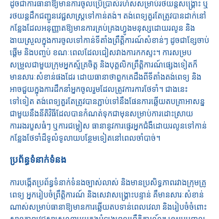
ដូចជាការធានាឱ្យមានការចូលប្រើប្រាស់រហ័សសម្រាប់រថយន្តសង្គ្រោះ ឬ
រថយន្តដឹកជញ្ជូនវេជ្ជសាស្រ្តទៅកាន់តង់។ តង់ពេទ្យគួរតែត្រូវបានដាក់នៅ
កន្លែងដែលអនុញ្ញាតឱ្យមានការគ្រប់គ្រងហ្វូងមនុស្សដោយរលូន និង
ងាយស្រួលក្នុងការចូលទៅកាន់ទីតាំងព្រឹត្តិការណ៍សំខាន់ៗ ដូចជាខ្សែចាប់
ផ្តើម និងបញ្ចប់ ខណៈពេលដែលជៀសវាងការកកស្ទះ។ ការសម្រប
សម្រួលជាមួយក្រុមអ្នកស្ម័គ្រចិត្ត និងបុគ្គលិកព្រឹត្តិការណ៍ផ្សេងទៀតក៏
មានសារៈសំខាន់ផងដែរ ដោយធានាថាពួកគេដឹងពីទីតាំងតង់ពេទ្យ និង
អាចជួយក្នុងការដឹកនាំអ្នកចូលរួមដែលត្រូវការការថែទាំ។ ជាងនេះ
ទៅទៀត តង់ពេទ្យគួរតែត្រូវបានភ្ជាប់ទៅនឹងផែនការឆ្លើយតបគ្រាអាសន្ន
ជាមួយនឹងនីតិវិធីដែលបានកំណត់ទុកជាមុនសម្រាប់ការដោះស្រាយ
ការរងរបួសធំៗ ឬការជម្លៀស ធានានូវការផ្ទេរអ្នកជំងឺដោយរលូនទៅកាន់
កន្លែងថែទាំដ៏ទូលំទូលាយបន្ថែមទៀតនៅពេលចាំបាច់។
ប្រព័ន្ធទំនាក់ទំនង
ការបង្កើតប្រព័ន្ធទំនាក់ទំនងច្បាស់លាស់ និងមានប្រសិទ្ធភាពរវាងក្រុមគ្រូ
ពេទ្យ អ្នករៀបចំព្រឹត្តិការណ៍ និងសេវាសង្គ្រោះបន្ទាន់ គឺមានសារៈសំខាន់
ណាស់សម្រាប់ធានាឱ្យមានការឆ្លើយតបទាន់ពេលវេលា និងរៀបចំចំពោះ