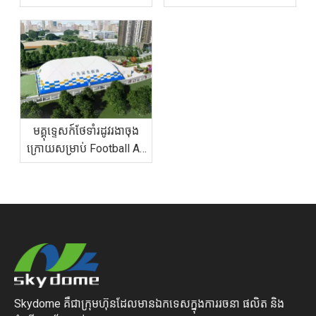
បានជា Dome មានតម្លៃ 50%
ជាង
មគ្គុទ្ទេសក៍ថែទាំរដូវរងាចុង
ក្រោយសម្រាប់ Football Air
Domes: ការគ្រប់គ្រងព្រិល
និងខ្យល់
Skydome គឺជាក្រុមហ៊ុនដែលមានឯកទេសក្នុងការរចនា ផលិត និង