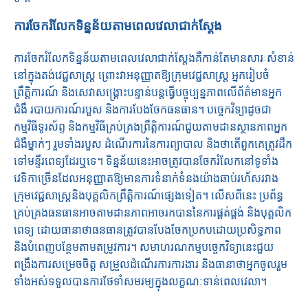
ការចែករំលែកទិន្នន័យតាមពេលវេលាជាក់ស្តែង
ការចែករំលែកទិន្នន័យតាមពេលវេលាជាក់ស្តែងគឺកាន់តែមានសារៈសំខាន់
នៅក្នុងតង់វេជ្ជសាស្ត្រ ព្រោះវាអនុញ្ញាតឱ្យក្រុមវេជ្ជសាស្ត្រ អ្នករៀបចំ
ព្រឹត្តិការណ៍ និងសេវាសង្គ្រោះបន្ទាន់បន្តធ្វើបច្ចុប្បន្នភាពលើព័ត៌មានអ្នក
ជំងឺ របាយការណ៍របួស និងការបែងចែកធនធាន។ បច្ចេកវិទ្យាដូចជា
កម្មវិធីទូរស័ព្ទ និងកម្មវិធីគ្រប់គ្រងព្រឹត្តិការណ៍ជួយតាមដានស្ថានភាពអ្នក
ជំងឺម្នាក់ៗ រួមទាំងរបួស ដំណើរការនៃការព្យាបាល និងថាតើពួកគេត្រូវដឹក
ទៅមន្ទីរពេទ្យដែរឬទេ។ ទិន្នន័យ​នេះ​អាច​ត្រូវ​បាន​ចែក​រំលែក​នៅ​ទូទាំង​
វេទិកា​ច្រើន​ដែល​អនុញ្ញាត​ឱ្យ​មាន​ការ​ទំនាក់​ទំនង​យ៉ាង​ឆាប់​រហ័ស​រវាង​
ក្រុម​វេជ្ជ​សា​ស្រ្ត​និង​បុគ្គលិក​ព្រឹត្តិការណ៍​ផ្សេង​ទៀត​។ លើសពីនេះ ប្រព័ន្ធ
គ្រប់គ្រងធនធានអាចតាមដានភាពអាចរកបាននៃការផ្គត់ផ្គង់ និងបុគ្គលិក
ពេទ្យ ដោយធានាថាធនធានត្រូវបានបែងចែកប្រកបដោយប្រសិទ្ធភាព
និងបំពេញបន្ថែមតាមតម្រូវការ។ សមាហរណកម្មបច្ចេកវិទ្យានេះជួយ
ពង្រឹងការសម្រេចចិត្ត សម្រួលដំណើរការការងារ និងធានាថាអ្នកចូលរួម
ទាំងអស់ទទួលបានការថែទាំសមរម្យក្នុងលក្ខណៈទាន់ពេលវេលា។