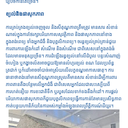
រៀបចំកាន់តែច្រើន។
ខ្យល់និងផាសុកភាព
ការគ្រប់គ្រងខ្យល់ចេញចូល និងសីតុណ្ហភាពត្រឹមត្រូវ មានសារៈសំខាន់
ណាស់ក្នុងការថែរក្សាបរិយាកាសសុវត្ថិភាព និងផាសុកភាពនៅខាង
ក្នុងតង់ពេទ្យ ទាំងអ្នកជំងឺ និងបុគ្គលិកពេទ្យ។ ចរន្តខ្យល់គ្រប់គ្រាន់ជួយ
ការពារការឡើងកំដៅ សំណើម និងសំណើម ជាពិសេសនៅក្នុងតង់ធំ
ដែលមានមនុស្សច្រើន។ ការដំឡើងរន្ធខ្យល់នៅលើដំបូល បន្ទះសំណាញ់
ចំហៀង ឬកង្ហាចល័តអាចជួយឱ្យមានលំហូរខ្យល់ ខណៈដែលប្រព័ន្ធ
ត្រជាក់ ឬកំដៅអាចចាំបាច់អាស្រ័យលើលក្ខខណ្ឌអាកាសធាតុ។ ការ
ធានាថាតង់នៅមានសីតុណ្ហភាពស្រួលគឺមានសារៈសំខាន់ដើម្បីការពារ
ភាពតានតឹងបន្ថែមលើអ្នកជំងឺ ជាពិសេសអ្នកដែលជាសះស្បើយពី
ការហត់នឿយ ការខះជាតិទឹក ឬរបួសដែលទាក់ទងនឹងកំដៅ។ ការផ្តល់
បរិយាកាសផាសុកភាពក៏ជួយបុគ្គលិកពេទ្យធ្វើការកាន់តែមានប្រសិទ្ធភាព
កាត់បន្ថយហានិភ័យនៃការអស់កម្លាំងអំឡុងពេលព្រឹត្តិការណ៍ដ៏យូរ។