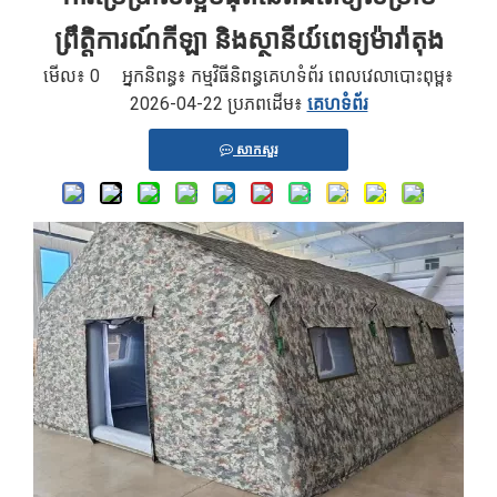
ព្រឹត្តិការណ៍កីឡា និងស្ថានីយ៍ពេទ្យម៉ារ៉ាតុង
មើល៖
0
អ្នកនិពន្ធ៖ កម្មវិធីនិពន្ធគេហទំព័រ ពេលវេលាបោះពុម្ព៖
2026-04-22 ប្រភពដើម៖
គេហទំព័រ
សាកសួរ