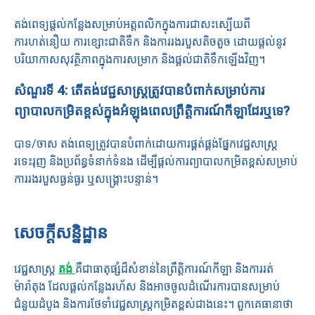
តង់ពេទ្យផ្តល់កន្លែងសម្រាប់អត្តពលិកក្នុងការជាសះស្បើយពី
ការហត់នឿយ ការខ្សោះជាតិទឹក និងការរងរបួសតិចតួច ដោយផ្តល់នូវ
បរិយាកាសសុវត្ថិភាពក្នុងការសម្រាក និងផ្តល់ជាតិទឹកឡើងវិញ។
សំណួរទី 4: តើតង់វេជ្ជសាស្រ្តត្រូវបានបំពាក់សម្រាប់ការ
ព្យាបាលកម្រិតខ្ពស់ក្នុងអំឡុងពេលព្រឹត្តិការណ៍កីឡាដែរឬទេ?
បាទ/ចាស តង់ពេទ្យត្រូវបានបំពាក់ដោយការផ្គត់ផ្គង់ផ្នែកវេជ្ជសាស្រ្ត
រទេះរុញ និងប្រព័ន្ធទំនាក់ទំនង ដើម្បីផ្តល់ការព្យាបាលកម្រិតខ្ពស់សម្រាប់
ការរងរបួសធ្ងន់ធ្ងរ ឬសង្គ្រោះបន្ទាន់។
សេចក្តីសន្និដ្ឋាន
វេជ្ជសាស្ត្រ
តង់
គឺជាធាតុផ្សំដ៏សំខាន់នៃព្រឹត្តិការណ៍កីឡា និងការរត់
ម៉ារ៉ាតុង ដែលផ្តល់កន្លែងរហ័ស និងអាចចូលដំណើរការបានសម្រាប់
ជំនួយដំបូង និងការថែទាំវេជ្ជសាស្រ្តកម្រិតខ្ពស់ជាងនេះ។ ពួកគេធានាថា