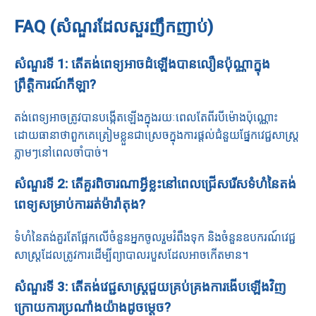
FAQ (សំណួរដែលសួរញឹកញាប់)
សំណួរទី 1: តើតង់ពេទ្យអាចដំឡើងបានលឿនប៉ុណ្ណាក្នុង
ព្រឹត្តិការណ៍កីឡា?
តង់ពេទ្យអាចត្រូវបានបង្កើតឡើងក្នុងរយៈពេលតែពីរបីម៉ោងប៉ុណ្ណោះ
ដោយធានាថាពួកគេត្រៀមខ្លួនជាស្រេចក្នុងការផ្តល់ជំនួយផ្នែកវេជ្ជសាស្រ្ត
ភ្លាមៗនៅពេលចាំបាច់។
សំណួរទី 2: តើគួរពិចារណាអ្វីខ្លះនៅពេលជ្រើសរើសទំហំនៃតង់
ពេទ្យសម្រាប់ការរត់ម៉ារ៉ាតុង?
ទំហំនៃតង់គួរតែផ្អែកលើចំនួនអ្នកចូលរួមរំពឹងទុក និងចំនួនឧបករណ៍វេជ្ជ
សាស្ត្រដែលត្រូវការដើម្បីព្យាបាលរបួសដែលអាចកើតមាន។
សំណួរទី 3: តើតង់វេជ្ជសាស្រ្តជួយគ្រប់គ្រងការងើបឡើងវិញ
ក្រោយការប្រណាំងយ៉ាងដូចម្តេច?