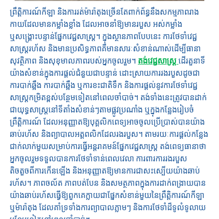
ព្រឹត្តិការណ៍កីឡា និងការរត់ម៉ារ៉ាតុងច្រើនតែពាក់ព័ន្ធនឹងសកម្មភាពរាង
កាយដែលមានកម្លាំងខ្លាំង ដែលអាចនាំឱ្យមានរបួស អស់កម្លាំង
ឬសង្គ្រោះបន្ទាន់ផ្នែកវេជ្ជសាស្ត្រ។ ក្នុង​ស្ថានភាព​បែប​នេះ ការ​ថែទាំ​វេជ្ជ
សាស្រ្ដ​រហ័ស និង​មាន​ប្រសិទ្ធភាព​គឺ​មាន​សារៈសំខាន់​ណាស់​ដើម្បី​ធានា​
សុវត្ថិភាព និង​សុខុមាលភាព​របស់​អ្នក​ចូលរួម។
តង់វេជ្ជសាស្រ្ដ
ដើរតួនាទី
យ៉ាងសំខាន់ក្នុងការផ្តល់ជំនួយជាបន្ទាន់ ដោះស្រាយការរងរបួសដូចជា
ការបាក់ឆ្អឹង ការបាក់ឆ្អឹង ឬការខះជាតិទឹក និងការផ្តល់នូវការថែទាំវេជ្ជ
សាស្រ្តកម្រិតខ្ពស់បន្ថែមទៀតនៅពេលចាំបាច់។ តង់ទាំងនេះត្រូវបានដាក់
ជាយុទ្ធសាស្ត្រនៅទីតាំងសំខាន់ៗតាមផ្លូវប្រណាំង ឬក្នុងកន្លែងរៀបចំ
ព្រឹត្តិការណ៍ ដែលអនុញ្ញាតឱ្យបុគ្គលិកពេទ្យអាចចូលប្រើប្រាស់បានយ៉ាង
ឆាប់រហ័ស និងព្យាបាលអត្តពលិកដែលរងរបួស។ តាមរយៈការផ្តល់កន្លែង
ជាក់លាក់មួយសម្រាប់ការធ្វើអន្តរាគមន៍ផ្នែកវេជ្ជសាស្រ្ត តង់ពេទ្យធានាថា
អ្នកចូលរួមទទួលបានការថែទាំទាន់ពេលវេលា ការពារការរងរបួស
តិចតួចពីការកើនឡើង និងអនុញ្ញាតឱ្យមានការជាសះស្បើយយ៉ាងឆាប់
រហ័ស។ ភាពចល័ត ភាពបត់បែន និងសមត្ថភាពក្នុងការដាក់ពង្រាយបាន
យ៉ាងឆាប់រហ័សធ្វើឱ្យពួកគេក្លាយជាផ្នែកសំខាន់មួយនៃព្រឹត្តិការណ៍កីឡា
ឬម៉ារ៉ាតុង ដែលគាំទ្រទាំងការព្យាបាលភ្លាមៗ និងការថែទាំដ៏ទូលំទូលាយ