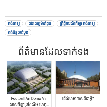
តង់ពេទ្យ
តង់ពេទ្យម៉ារ៉ាតុង
ព្រឹត្តិការណ៍កីឡា តង់ពេទ្យ
តង់ជំនួយដំបូង
ព័ត៌មានដែលទាក់ទង
Football Air Dome Vs.
តើលំហអាកាសគឺជាអ្វី?
សាលកីឡាប្រពៃណី៖ ហេតុអ្វី