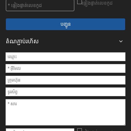
បញ្ជូន
តំណភ្ជាប់រហ័ស