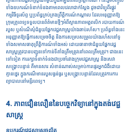
ស្ថានភាពវេជ្ជសាស្ត្រណាមួយក្នុងអំឡុងពេលព្រឹត្តិការណ៍។ នេះរួមបញ្ចូល
ទាំងឧបករណ៍ទំនាក់ទំនងតាមពេលវេលាជាក់ស្តែង ដូចជាវិទ្យុពីរផ្លូវ
កម្មវិធីទូរស័ព្ទ ឬប្រព័ន្ធគ្រប់គ្រងព្រឹត្តិការណ៍កណ្តាល ដែលអនុញ្ញាតឱ្យ
ក្រុមគ្រូពេទ្យទទួលបានព័ត៌មានថ្មីៗអំពីស្ថានភាពអត្តពលិក របាយការណ៍
របួស ឬសំណើសុំជំនួយផ្នែកវេជ្ជសាស្រ្តយ៉ាងឆាប់រហ័ស។ ប្រព័ន្ធទាំងនេះ
អនុញ្ញាតឱ្យធ្វើការសម្រេចចិត្ត និងការសម្របសម្រួលយ៉ាងរហ័សនៅទូ
ទាំងសមាសធាតុព្រឹត្តិការណ៍ទាំងអស់ ដោយធានាថាជំនួយផ្នែកវេជ្ជ
សាស្រ្តត្រូវបានបញ្ជូនទៅកាន់ទីតាំងត្រឹមត្រូវនៅពេលត្រឹមត្រូវ។ ជាងនេះ
ទៅទៀត ការរក្សាទំនាក់ទំនងជាប្រចាំរវាងក្រុមវេជ្ជសាស្រ្ដ និងសេវា
សង្គ្រោះបន្ទាន់ គឺមានសារៈសំខាន់ណាស់សម្រាប់ការផ្ទេរអ្នកជំងឺដោយ
គ្មានថ្នេរ ក្នុងករណីមានរបួសធ្ងន់ធ្ងរ ឬសង្គ្រោះបន្ទាន់ដែលត្រូវការការ
ព្យាបាលនៅមន្ទីរពេទ្យ។
4. ភាពជឿនលឿននៃបច្ចេកវិទ្យានៅក្នុងតង់វេជ្ជ
សាស្រ្ត
ឧបករណ៍វេជ្ជសាស្ត្រចល័ត