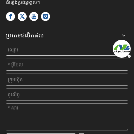
ដំឡើងប្រព័ន្ធខ្យល់។
ប្រភេទផលិតផល