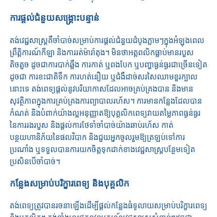
ការផ្តល់ជំនួយសង្គ្រោះបន្ទាន់
តង់វេជ្ជសាស្រ្ដគឺចាំបាច់សម្រាប់ការផ្តល់ជំនួយដំបូងភ្លាមៗក្នុងអំឡុងពេល
ព្រឹត្តិការណ៍កីឡា និងការរត់ម៉ារ៉ាតុង។ មិនថាអត្តពលិកធ្លាប់មានរបួស
តិចតួច ដូចជាការបាក់ឆ្អឹង ការកាត់ ឬពងបែក ឬបញ្ហាធ្ងន់ធ្ងរជាច្រើនទៀត
ដូចជា ការខះជាតិទឹក ការហត់នឿយ ឬជំងឺដាច់សរសៃឈាមខួរក្បាល
នោះទេ តង់ពេទ្យផ្តល់នូវបរិយាកាសដែលអាចគ្រប់គ្រងបាន និងមាន
សុវត្ថិភាពក្នុងការគ្រប់គ្រងការព្យាបាលរហ័ស។ ការមានកន្លែងដែលបាន
កំណត់ និងបំពាក់យ៉ាងល្អអនុញ្ញាតឱ្យបុគ្គលិកពេទ្យវាយតម្លៃភាពធ្ងន់ធ្ងរ
នៃការរងរបួស និងផ្តល់ការថែទាំចាំបាច់យ៉ាងឆាប់រហ័ស កាត់
បន្ថយហានិភ័យនៃផលវិបាក និងជួយអ្នកចូលរួមឱ្យត្រឡប់ទៅការ
ប្រណាំង ឬទទួលបានការយកចិត្តទុកដាក់ខាងវេជ្ជសាស្ត្របន្ថែមទៀត
ប្រសិនបើចាំបាច់។
កន្លែងសម្រាប់បរិក្ខារពេទ្យ និងបុគ្គលិក
តង់ពេទ្យត្រូវបានរចនាឡើងដើម្បីផ្តល់កន្លែងធំទូលាយសម្រាប់បរិក្ខារពេទ្យ