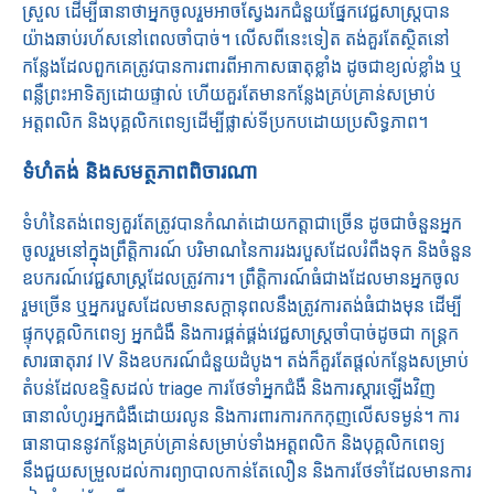
ស្រួល ដើម្បីធានាថាអ្នកចូលរួមអាចស្វែងរកជំនួយផ្នែកវេជ្ជសាស្រ្តបាន
យ៉ាងឆាប់រហ័សនៅពេលចាំបាច់។ លើសពីនេះទៀត តង់គួរតែស្ថិតនៅ
កន្លែងដែលពួកគេត្រូវបានការពារពីអាកាសធាតុខ្លាំង ដូចជាខ្យល់ខ្លាំង ឬ
ពន្លឺព្រះអាទិត្យដោយផ្ទាល់ ហើយគួរតែមានកន្លែងគ្រប់គ្រាន់សម្រាប់
អត្តពលិក និងបុគ្គលិកពេទ្យដើម្បីផ្លាស់ទីប្រកបដោយប្រសិទ្ធភាព។
ទំហំតង់ និងសមត្ថភាពពិចារណា
ទំហំនៃតង់ពេទ្យគួរតែត្រូវបានកំណត់ដោយកត្តាជាច្រើន ដូចជាចំនួនអ្នក
ចូលរួមនៅក្នុងព្រឹត្តិការណ៍ បរិមាណនៃការរងរបួសដែលរំពឹងទុក និងចំនួន
ឧបករណ៍វេជ្ជសាស្ត្រដែលត្រូវការ។ ព្រឹត្តិការណ៍ធំជាងដែលមានអ្នកចូល
រួមច្រើន ឬអ្នករបួសដែលមានសក្តានុពលនឹងត្រូវការតង់ធំជាងមុន ដើម្បី
ផ្ទុកបុគ្គលិកពេទ្យ អ្នកជំងឺ និងការផ្គត់ផ្គង់វេជ្ជសាស្រ្តចាំបាច់ដូចជា កន្ត្រក
សារធាតុរាវ IV និងឧបករណ៍ជំនួយដំបូង។ តង់ក៏គួរតែផ្តល់កន្លែងសម្រាប់
តំបន់ដែលឧទ្ទិសដល់ triage ការថែទាំអ្នកជំងឺ និងការស្តារឡើងវិញ
ធានាលំហូរអ្នកជំងឺដោយរលូន និងការពារការកកកុញលើសទម្ងន់។ ការ
ធានាបាននូវកន្លែងគ្រប់គ្រាន់សម្រាប់ទាំងអត្តពលិក និងបុគ្គលិកពេទ្យ
នឹងជួយសម្រួលដល់ការព្យាបាលកាន់តែលឿន និងការថែទាំដែលមានការ