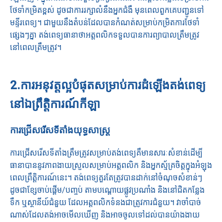
ថែទាំកម្រិតខ្ពស់ ដូចជាការរក្សាលំនឹងអ្នកជំងឺ មុនពេលពួកគេបញ្ជូនទៅ
មន្ទីរពេទ្យ។ ជាមួយនឹងតំបន់ដែលបានកំណត់សម្រាប់កម្រិតការថែទាំ
ផ្សេងៗគ្នា តង់ពេទ្យធានាថាអត្តពលិកទទួលបានការព្យាបាលត្រឹមត្រូវ
នៅពេលត្រឹមត្រូវ។
2.
ការអនុវត្តល្អបំផុតសម្រាប់ការដំឡើងតង់ពេទ្យ
នៅឯព្រឹត្តិការណ៍កីឡា
ការជ្រើសរើសទីតាំងយុទ្ធសាស្ត្រ
ការជ្រើសរើសទីតាំងត្រឹមត្រូវសម្រាប់តង់ពេទ្យគឺមានសារៈសំខាន់ដើម្បី
ធានាបាននូវភាពងាយស្រួលសម្រាប់អត្តពលិក និងអ្នកស្ម័គ្រចិត្តក្នុងអំឡុង
ពេលព្រឹត្តិការណ៍នេះ។ តង់ពេទ្យគួរតែត្រូវបានដាក់នៅចំណុចសំខាន់ៗ
ដូចជាខ្សែចាប់ផ្តើម/បញ្ចប់ តាមបណ្តោយផ្លូវប្រណាំង និងនៅជិតកន្លែង
ទឹក ឬស្ថានីយ៍ជំនួយ ដែលអត្តពលិកទំនងជាត្រូវការជំនួយ។ វាចាំបាច់
ណាស់ដែលតង់អាចមើលឃើញ និងអាចចូលទៅដល់បានយ៉ាងងាយ