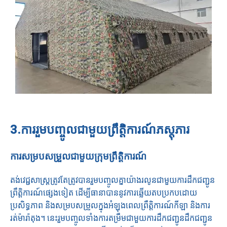
3.ការរួមបញ្ចូលជាមួយព្រឹត្តិការណ៍ភស្តុភារ
ការសម្របសម្រួលជាមួយក្រុមព្រឹត្តិការណ៍
តង់វេជ្ជសាស្រ្តត្រូវតែត្រូវបានរួមបញ្ចូលគ្នាយ៉ាងរលូនជាមួយការដឹកជញ្ជូន
ព្រឹត្តិការណ៍ផ្សេងទៀត ដើម្បីធានាបាននូវការឆ្លើយតបប្រកបដោយ
ប្រសិទ្ធភាព និងសម្របសម្រួលក្នុងអំឡុងពេលព្រឹត្តិការណ៍កីឡា និងការ
រត់ម៉ារ៉ាតុង។ នេះរួមបញ្ចូលទាំងការតម្រឹមជាមួយការដឹកជញ្ជូនដឹកជញ្ជូន