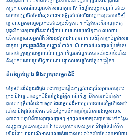
និងបុគ្គលិក។ តង់ទាំងនេះផ្ទុកនូវឧបករណ៍វេជ្ជសាស្ត្រសំខាន់ៗដូចជា
កន្ត្រក ឧបករណ៍បន្ទោរបង់ សារធាតុរាវ IV និងថ្នាំសង្គ្រោះបន្ទាន់ ដោយ
ធានាថាបុគ្គលិកថែទាំសុខភាពមានអ្វីគ្រប់យ៉ាងដែលពួកគេត្រូវការដើម្បី
ព្យាបាលអ្នកចូលរួមប្រកបដោយប្រសិទ្ធភាព។ កន្លែងនេះក៏អនុញ្ញាតឱ្យ
បុគ្គលិកពេទ្យជាច្រើននាក់ធ្វើការប្រកបដោយប្រសិទ្ធភាព សហការ
លើការព្យាបាលអ្នកជំងឺ និងអនុវត្តការងារដូចជាការបង់រុំ ការគ្រប់គ្រងសារ
ធាតុរាវ ឬការត្រួតពិនិត្យសញ្ញាសំខាន់។ បរិយាកាសដែលបានរៀបចំនេះ
ធានាថាក្រុមគ្រូពេទ្យអាចបំពេញភារកិច្ចរបស់ពួកគេបានយ៉ាងឆាប់រហ័ស
និងប្រកបដោយប្រសិទ្ធភាពដោយគ្មានឧបសគ្គនៃកន្លែងចង្អៀត។
តំបន់គ្រប់គ្រង និងព្យាបាលអ្នកជំងឺ
បន្ថែមពីលើជំនួយដំបូង តង់ពេទ្យជារឿយៗត្រូវបានប្រើសម្រាប់ការគ្រប់
គ្រង និងព្យាបាលអ្នកជំងឺនៅក្នុងព្រឹត្តិការណ៍កីឡា និងការរត់ម៉ារ៉ាតុង។
ពួកគេបម្រើជាតំបន់ triage ដែលអ្នកជំងឺអាចត្រូវបានវាយតម្លៃយ៉ាងឆាប់
រហ័ស និងផ្តល់អាទិភាពដោយផ្អែកលើភាពធ្ងន់ធ្ងរនៃការរងរបួសរបស់
ពួកគេ។ បន្ទាប់ពីការព្យាបាលភ្លាមៗ អ្នកចូលរួមអាចត្រូវបានផ្ទេរទៅកន្លែង
សង្គ្រោះក្រោយការប្រណាំង ដែលពួកគេអាចសម្រាក និងផ្តល់ជាតិទឹក
ឡើងវិញ។ ក្នុងករណីមានរបួសធ្ងន់ធ្ងរជាងនេះ តង់ផ្តល់កន្លែងសម្រាប់ការ