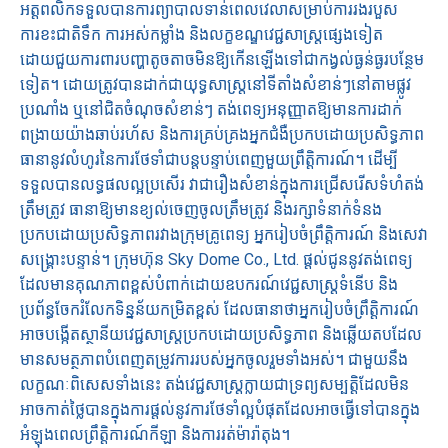
អត្តពលិកទទួលបានការព្យាបាលទាន់ពេលវេលាសម្រាប់ការរងរបួស
ការខះជាតិទឹក ការអស់កម្លាំង និងលក្ខខណ្ឌវេជ្ជសាស្ត្រផ្សេងទៀត
ដោយជួយការពារបញ្ហាតូចតាចមិនឱ្យកើនឡើងទៅជាកង្វល់ធ្ងន់ធ្ងរបន្ថែម
ទៀត។ ដោយត្រូវបានដាក់ជាយុទ្ធសាស្ត្រនៅទីតាំងសំខាន់ៗនៅតាមផ្លូវ
ប្រណាំង ឬនៅជិតចំណុចសំខាន់ៗ តង់ពេទ្យអនុញ្ញាតឱ្យមានការដាក់
ពង្រាយយ៉ាងឆាប់រហ័ស និងការគ្រប់គ្រងអ្នកជំងឺប្រកបដោយប្រសិទ្ធភាព
ធានានូវលំហូរនៃការថែទាំជាបន្តបន្ទាប់ពេញមួយព្រឹត្តិការណ៍។ ដើម្បី
ទទួលបានលទ្ធផលល្អប្រសើរ វាជារឿងសំខាន់ក្នុងការជ្រើសរើសទំហំតង់
ត្រឹមត្រូវ ធានាឱ្យមានខ្យល់ចេញចូលត្រឹមត្រូវ និងរក្សាទំនាក់ទំនង
ប្រកបដោយប្រសិទ្ធភាពរវាងក្រុមគ្រូពេទ្យ អ្នករៀបចំព្រឹត្តិការណ៍ និងសេវា
សង្គ្រោះបន្ទាន់។ ក្រុមហ៊ុន Sky Dome Co., Ltd. ផ្តល់ជូននូវតង់ពេទ្យ
ដែលមានគុណភាពខ្ពស់បំពាក់ដោយឧបករណ៍វេជ្ជសាស្ត្រទំនើប និង
ប្រព័ន្ធចែករំលែកទិន្នន័យកម្រិតខ្ពស់ ដែលធានាថាអ្នករៀបចំព្រឹត្តិការណ៍
អាចបង្កើតស្ថានីយវេជ្ជសាស្ត្រប្រកបដោយប្រសិទ្ធភាព និងឆ្លើយតបដែល
មានសមត្ថភាពបំពេញតម្រូវការរបស់អ្នកចូលរួមទាំងអស់។ ជាមួយនឹង
លក្ខណៈពិសេសទាំងនេះ តង់វេជ្ជសាស្រ្តក្លាយជាទ្រព្យសម្បត្តិដែលមិន
អាចកាត់ថ្លៃបានក្នុងការផ្តល់នូវការថែទាំល្អបំផុតដែលអាចធ្វើទៅបានក្នុង
អំឡុងពេលព្រឹត្តិការណ៍កីឡា និងការរត់ម៉ារ៉ាតុង។