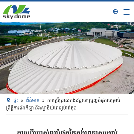
ផ្ទះ
»
ព័ត៌មាន
»
ការប្រើប្រាស់តង់វេជ្ជសាស្រ្តល្អបំផុតសម្រាប់
ព្រឹត្តិការណ៍កីឡា និងស្ថានីយ៍ពេទ្យម៉ារ៉ាតុង
ការប្រើប្រាស់ល្អបំផុតនៃតង់ពេទ្យសម្រាប់