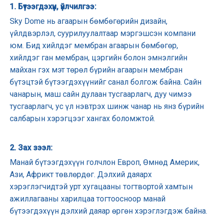
1. Бүтээгдэхүүн, үйлчилгээ:
Sky Dome нь агаарын бөмбөгөрийн дизайн,
үйлдвэрлэл, суурилуулалтаар мэргэшсэн компани
юм. Бид хийлдэг мембран агаарын бөмбөгөр,
хийлдэг ган мембран, цэргийн болон эмнэлгийн
майхан гэх мэт төрөл бүрийн агаарын мембран
бүтэцтэй бүтээгдэхүүнийг санал болгож байна. Сайн
чанарын, маш сайн дулаан тусгаарлагч, дуу чимээ
тусгаарлагч, ус үл нэвтрэх шинж чанар нь янз бүрийн
салбарын хэрэгцээг хангах боломжтой.
2. Зах зээл:
Манай бүтээгдэхүүн голчлон Европ, Өмнөд Америк,
Ази, Африкт төвлөрдөг. Дэлхий даяарх
хэрэглэгчидтэй урт хугацааны тогтвортой хамтын
ажиллагааны харилцаа тогтоосноор манай
бүтээгдэхүүн дэлхий даяар өргөн хэрэглэгдэж байна.