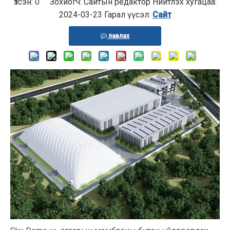
Үзсэн:
0
Зохиогч: Сайтын редактор Нийтлэх хугацаа:
2024-03-23 ​​Гарал үүсэл:
Сайт
лавлах