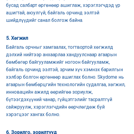
бусад салбарт өргөнөөр ашиглаж, хэрэглэгчдэд үр
ашигтай, аюулгүй, байгаль орчинд ээлтэй
шийдлүүдийг санал болгож байна.
5. Хөгжил
Байгаль орчныг хамгаалах, тогтвортой хөгжилд
дэлхий нийтээр анхаарлаа хандуулснаар агаарын
бөмбөгөр байгууламжийг ногоон байгууламж,
байгаль орчинд ээлтэй, эрчим хүч хэмнэх барилгын
хэлбэр болгон өргөнөөр ашиглах болно. Skydome нь
агаарын бөмбөрцгийн технологийн судалгаа, хөгжил,
инновацийн ажилд өөрийгөө зориулж,
бүтээгдэхүүний чанар, гүйцэтгэлийг тасралтгүй
сайжруулж, хэрэглэгчдийн өөрчлөгдөж буй
хэрэгцээг хангах болно.
6. Зорилго, зорилтууд