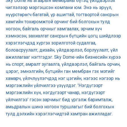
Sky Dome нь агаарын мембраны бүтэц үйлдвэрлэх
чиглэлээр мэргэшсэн компани юм. Энэ нь эрүүл,
нүүрстөрөгч багатай, үр ашигтай, тогтвортой сансрын
хамгийн тохиромжтой орчинг бий болгохын тулд
ногоон, байгаль орчныг хамгаалах, эрчим хүч
хэмнэсэн, захиалгат сансрын бүтцийн цогц шийдлээр
хэрэглэгчдэд хүргэх зорилготой судалгаа,
боловсруулалт, дизайн, үйлдвэрлэл, борлуулалт, үйл
ажиллагааг нэгтгэдэг. Sky Dome-ийн бизнесийн хүрээ
нь спорт, амралт зугаалга, үйлдвэрлэл, байгаль орчин,
цэрэг, эмнэлгийн, бүтцийн ган мембран гэх мэтийг
хамарч, үйлчлүүлэгчдэд нэг цэгийн, нэгээс нэгээр нь
мэргэжлийн үйлчилгээ үзүүлдэг. 'Нэгдүгээрт
мэргэжлийн хүн, нэгдүгээрт чанар, нэгдүгээрт
үйлчилгээ' гэсэн зарчмыг бид үргэлж баримталж,
амьдралын шинэ ногоон туршлагыг бий болгохын
тулд дэлхийн хэрэглэгчидтэй хамтран ажилладаг.