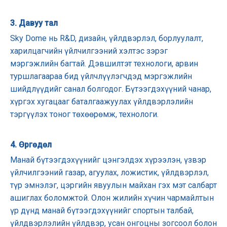
3. Давуу тал
Sky Dome нь R&D, дизайн, үйлдвэрлэл, борлуулалт,
харилцагчийн үйлчилгээний хэлтэс зэрэг
мэргэжлийн багтай. Дэвшилтэт технологи, арвин
туршлагаараа бид үйлчлүүлэгчдэд мэргэжлийн
шийдлүүдийг санал болгодог. Бүтээгдэхүүний чанар,
хүргэх хугацааг баталгаажуулах үйлдвэрлэлийн
тэргүүлэх тоног төхөөрөмж, технологи.
4. Өргөдөл
Манай бүтээгдэхүүнийг цэнгэлдэх хүрээлэн, үзвэр
үйлчилгээний газар, агуулах, ложистик, үйлдвэрлэл,
түр эмнэлэг, цэргийн явуулын майхан гэх мэт салбарт
ашиглах боломжтой. Олон жилийн хүчин чармайлтын
үр дүнд манай бүтээгдэхүүнийг спортын талбай,
үйлдвэрлэлийн үйлдвэр, усан онгоцны зогсоол болон