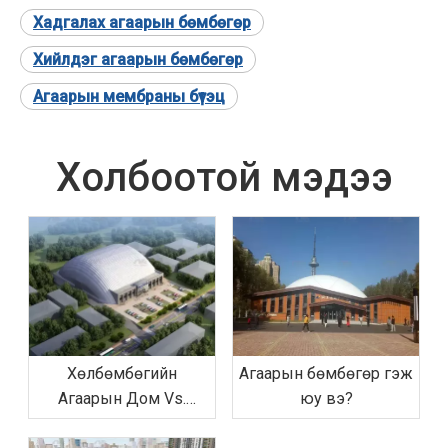
Хадгалах агаарын бөмбөгөр
Хийлдэг агаарын бөмбөгөр
Агаарын мембраны бүтэц
Холбоотой мэдээ
Хөлбөмбөгийн
Агаарын бөмбөгөр гэж
Агаарын Дом Vs.
юу вэ?
Уламжлалт спортын