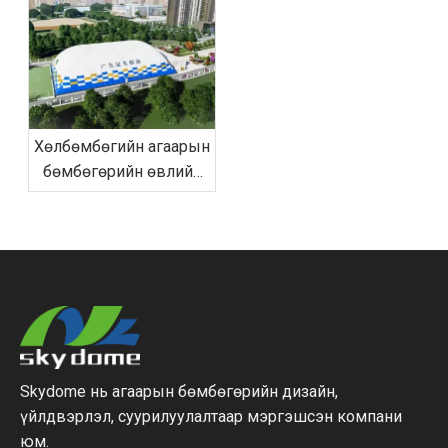
ордон: Бөмбөг яагаад
50% илүү хэмнэлттэй
байдаг вэ?
Хөлбөмбөгийн агаарын
бөмбөгөрийн өвлийн
улирлын засвар
үйлчилгээний шилдэг
гарын авлага: Цас,
салхины менежмент
Skydome нь агаарын бөмбөгөрийн дизайн,
үйлдвэрлэл, суурилуулалтаар мэргэшсэн компани
юм.