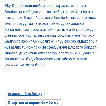
Sky Dome компанийн алсын хараа нь агаарын
бөмбөгөр шийдлээрээ дэлхийд тэргүүлэгч болох
явдал юм. Бидний зорилго бол байнгын шинэчлэл,
бүтээгдэхүүний чанарыг сайжруулах замаар
хэрэглэгчдэд дээд зэргийн чанартай бүтээгдэхүүн
үйлчилгээг хүргэх явдал юм. Бидний уриа 'Ногоон
байгууламжийг бий болгож, илүү сайхан амьдралыг
хуваалцъя'. Компанийн соёл, үнэнч шударга байдал,
инноваци, хамтын ажиллагаа, ялалтын үнэ цэнийг
баримталж, бид үйлчлүүлэгчидтэйгээ хамтдаа
хөгжиж, хөгжиж байна.
Агаарын бөмбөгөр
Спортын агаарын бөмбөгөр