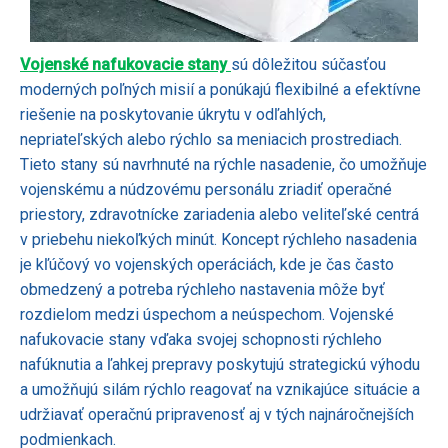
Vojenské nafukovacie stany
sú dôležitou súčasťou
moderných poľných misií a ponúkajú flexibilné a efektívne
riešenie na poskytovanie úkrytu v odľahlých,
nepriateľských alebo rýchlo sa meniacich prostrediach.
Tieto stany sú navrhnuté na rýchle nasadenie, čo umožňuje
vojenskému a núdzovému personálu zriadiť operačné
priestory, zdravotnícke zariadenia alebo veliteľské centrá
v priebehu niekoľkých minút. Koncept rýchleho nasadenia
je kľúčový vo vojenských operáciách, kde je čas často
obmedzený a potreba rýchleho nastavenia môže byť
rozdielom medzi úspechom a neúspechom. Vojenské
nafukovacie stany vďaka svojej schopnosti rýchleho
nafúknutia a ľahkej prepravy poskytujú strategickú výhodu
a umožňujú silám rýchlo reagovať na vznikajúce situácie a
udržiavať operačnú pripravenosť aj v tých najnáročnejších
podmienkach.