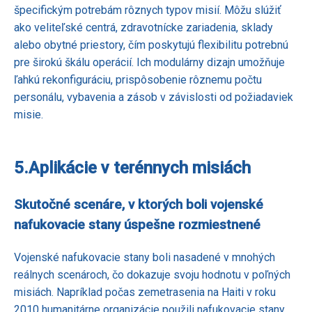
špecifickým potrebám rôznych typov misií. Môžu slúžiť
ako veliteľské centrá, zdravotnícke zariadenia, sklady
alebo obytné priestory, čím poskytujú flexibilitu potrebnú
pre širokú škálu operácií. Ich modulárny dizajn umožňuje
ľahkú rekonfiguráciu, prispôsobenie rôznemu počtu
personálu, vybavenia a zásob v závislosti od požiadaviek
misie.
5.
Aplikácie v terénnych misiách
Skutočné scenáre, v ktorých boli vojenské
nafukovacie stany úspešne rozmiestnené
Vojenské nafukovacie stany boli nasadené v mnohých
reálnych scenároch, čo dokazuje svoju hodnotu v poľných
misiách. Napríklad počas zemetrasenia na Haiti v roku
2010 humanitárne organizácie použili nafukovacie stany