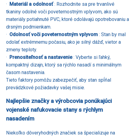
·
Materiál a odolnosť
: Rozhodnite sa pre trvanlivé
tkaniny odolné voči poveternostným vplyvom, ako sú
materiály potiahnuté PVC, ktoré odolávajú opotrebovaniu a
drsným podmienkam.
·
Odolnosť voči poveternostným vplyvom
: Stan by mal
odolať extrémnemu počasiu, ako je silný dážď, vietor a
zmeny teploty.
·
Prenositeľnosť a nastavenie
: Vyberte si ľahký,
kompaktný dizajn, ktorý sa rýchlo nasadí s minimálnym
časom nastavenia.
Tieto faktory pomôžu zabezpečiť, aby stan spĺňal
prevádzkové požiadavky vašej misie.
Najlepšie značky a výrobcovia ponúkajúci
vojenské nafukovacie stany s rýchlym
nasadením
Niekoľko dôveryhodných značiek sa špecializuje na