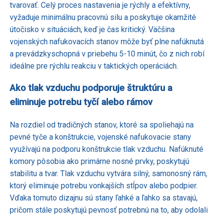
tvarovať. Celý proces nastavenia je rýchly a efektívny,
vyžaduje minimálnu pracovnú silu a poskytuje okamžité
útočisko v situáciách, keď je čas kritický. Väčšina
vojenských nafukovacích stanov môže byť plne nafúknutá
a prevádzkyschopná v priebehu 5-10 minút, čo z nich robí
ideálne pre rýchlu reakciu v taktických operáciách.
Ako tlak vzduchu podporuje štruktúru a
eliminuje potrebu tyčí alebo rámov
Na rozdiel od tradičných stanov, ktoré sa spoliehajú na
pevné tyče a konštrukcie, vojenské nafukovacie stany
využívajú na podporu konštrukcie tlak vzduchu. Nafúknuté
komory pôsobia ako primárne nosné prvky, poskytujú
stabilitu a tvar. Tlak vzduchu vytvára silný, samonosný rám,
ktorý eliminuje potrebu vonkajších stĺpov alebo podpier.
Vďaka tomuto dizajnu sú stany ľahké a ľahko sa stavajú,
pričom stále poskytujú pevnosť potrebnú na to, aby odolali