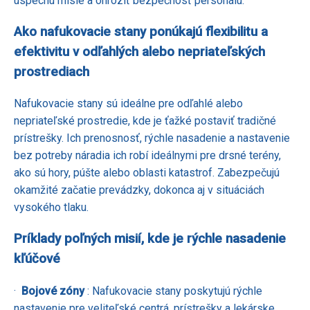
úspechu misie a ohroziť bezpečnosť personálu.
Ako nafukovacie stany ponúkajú flexibilitu a
efektivitu v odľahlých alebo nepriateľských
prostrediach
Nafukovacie stany sú ideálne pre odľahlé alebo
nepriateľské prostredie, kde je ťažké postaviť tradičné
prístrešky. Ich prenosnosť, rýchle nasadenie a nastavenie
bez potreby náradia ich robí ideálnymi pre drsné terény,
ako sú hory, púšte alebo oblasti katastrof. Zabezpečujú
okamžité začatie prevádzky, dokonca aj v situáciách
vysokého tlaku.
Príklady poľných misií, kde je rýchle nasadenie
kľúčové
·
Bojové zóny
: Nafukovacie stany poskytujú rýchle
nastavenie pre veliteľské centrá, prístrešky a lekárske