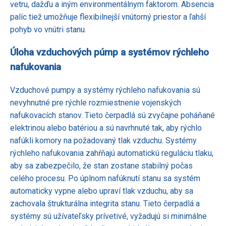
vetru, dažďu a iným environmentálnym faktorom. Absencia
palíc tiež umožňuje flexibilnejší vnútorný priestor a ľahší
pohyb vo vnútri stanu.
Úloha vzduchových púmp a systémov rýchleho
nafukovania
Vzduchové pumpy a systémy rýchleho nafukovania sú
nevyhnutné pre rýchle rozmiestnenie vojenských
nafukovacích stanov. Tieto čerpadlá sú zvyčajne poháňané
elektrinou alebo batériou a sú navrhnuté tak, aby rýchlo
nafúkli komory na požadovaný tlak vzduchu. Systémy
rýchleho nafukovania zahŕňajú automatickú reguláciu tlaku,
aby sa zabezpečilo, že stan zostane stabilný počas
celého procesu. Po úplnom nafúknutí stanu sa systém
automaticky vypne alebo upraví tlak vzduchu, aby sa
zachovala štrukturálna integrita stanu. Tieto čerpadlá a
systémy sú užívateľsky prívetivé, vyžadujú si minimálne