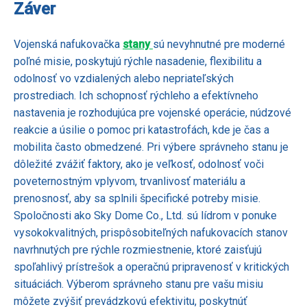
Záver
Vojenská nafukovačka
stany
sú nevyhnutné pre moderné
poľné misie, poskytujú rýchle nasadenie, flexibilitu a
odolnosť vo vzdialených alebo nepriateľských
prostrediach. Ich schopnosť rýchleho a efektívneho
nastavenia je rozhodujúca pre vojenské operácie, núdzové
reakcie a úsilie o pomoc pri katastrofách, kde je čas a
mobilita často obmedzené. Pri výbere správneho stanu je
dôležité zvážiť faktory, ako je veľkosť, odolnosť voči
poveternostným vplyvom, trvanlivosť materiálu a
prenosnosť, aby sa splnili špecifické potreby misie.
Spoločnosti ako Sky Dome Co., Ltd. sú lídrom v ponuke
vysokokvalitných, prispôsobiteľných nafukovacích stanov
navrhnutých pre rýchle rozmiestnenie, ktoré zaisťujú
spoľahlivý prístrešok a operačnú pripravenosť v kritických
situáciách. Výberom správneho stanu pre vašu misiu
môžete zvýšiť prevádzkovú efektivitu, poskytnúť