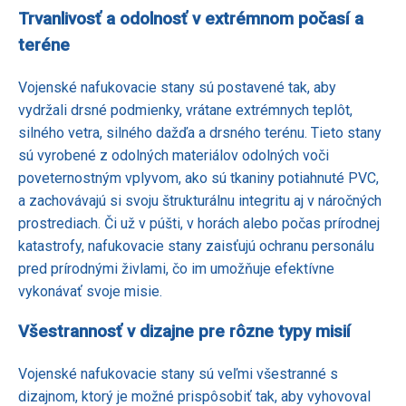
Trvanlivosť a odolnosť v extrémnom počasí a
teréne
Vojenské nafukovacie stany sú postavené tak, aby
vydržali drsné podmienky, vrátane extrémnych teplôt,
silného vetra, silného dažďa a drsného terénu. Tieto stany
sú vyrobené z odolných materiálov odolných voči
poveternostným vplyvom, ako sú tkaniny potiahnuté PVC,
a zachovávajú si svoju štrukturálnu integritu aj v náročných
prostrediach. Či už v púšti, v horách alebo počas prírodnej
katastrofy, nafukovacie stany zaisťujú ochranu personálu
pred prírodnými živlami, čo im umožňuje efektívne
vykonávať svoje misie.
Všestrannosť v dizajne pre rôzne typy misií
Vojenské nafukovacie stany sú veľmi všestranné s
dizajnom, ktorý je možné prispôsobiť tak, aby vyhovoval