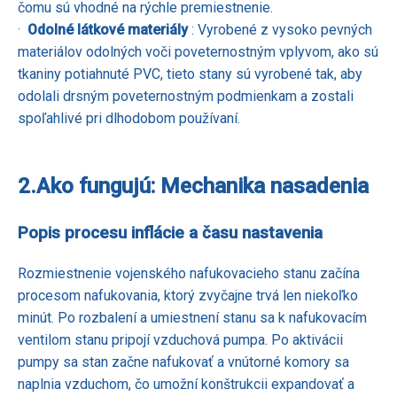
čomu sú vhodné na rýchle premiestnenie.
·
Odolné látkové materiály
: Vyrobené z vysoko pevných
materiálov odolných voči poveternostným vplyvom, ako sú
tkaniny potiahnuté PVC, tieto stany sú vyrobené tak, aby
odolali drsným poveternostným podmienkam a zostali
spoľahlivé pri dlhodobom používaní.
2.
Ako fungujú: Mechanika nasadenia
Popis procesu inflácie a času nastavenia
Rozmiestnenie vojenského nafukovacieho stanu začína
procesom nafukovania, ktorý zvyčajne trvá len niekoľko
minút. Po rozbalení a umiestnení stanu sa k nafukovacím
ventilom stanu pripojí vzduchová pumpa. Po aktivácii
pumpy sa stan začne nafukovať a vnútorné komory sa
naplnia vzduchom, čo umožní konštrukcii expandovať a