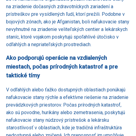
na zriadenie dočasných zdravotníckych zariadení a
prístreškov pre vysídlených ľudí, ktorí prežili. Podobne v
bojových zónach, ako je Afganistan, boli nafukovacie stany
nevyhnutné na zriadenie veliteľských centier a lekárskych
staníc, ktoré vojakom poskytujú spoľahlivé útočisko v
odľahlých a nepriateľských prostrediach.
Ako podporujú operácie na vzdialených
miestach, počas prírodných katastrof a pre
taktické tímy
V odľahlých alebo ťažko dostupných oblastiach ponúkajú
nafukovacie stany rýchle a efektívne riešenie na zriadenie
prevádzkových priestorov. Počas prírodných katastrof,
ako sú povodne, hurikány alebo zemetrasenia, poskytujú
nafukovacie stany núdzový prístrešok a lekársku
starostlivosť v oblastiach, kde je tradičná infraštruktúra
nedostupná alebo zničená. Ich prenosnosť im umožňuje