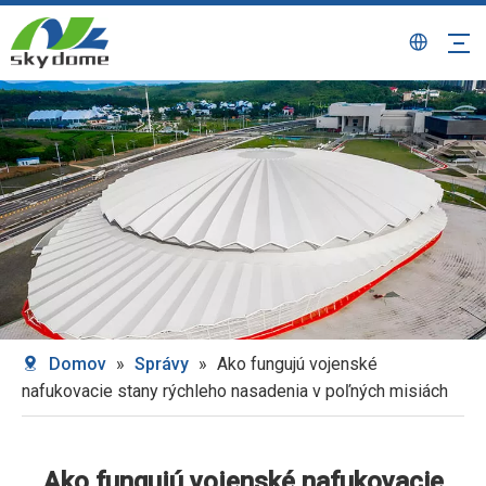
Domov
»
Správy
»
Ako fungujú vojenské
nafukovacie stany rýchleho nasadenia v poľných misiách
Ako fungujú vojenské nafukovacie