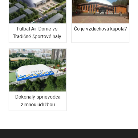
Futbal Air Dome vs.
Čo je vzduchová kupola?
Tradičné športové haly:
Prečo je kupola o 50 %
nákladovo efektívnejšia
Dokonalý sprievodca
zimnou údržbou
futbalových vzduchových
kupoly: Zvládanie snehu
a vetra