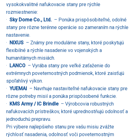
vysokokvalitné nafukovacie stany pre rýchle
rozmiestnenie:
·
Sky Dome Co., Ltd.
– Ponúka prispôsobiteľné, odolné
stany pre rôzne terénne operácie so zameraním na rýchle
nastavenie.
·
NIXUS
– Známy pre modulárne stany, ktoré poskytujú
flexibilné a rýchle nasadenie vo vojenských a
humanitárnych misiách.
·
LANCO
– Vyrába stany pre veľké zaťaženie do
extrémnych poveternostných podmienok, ktoré zaisťujú
spoľahlivý výkon.
·
YUEMAI
– Navrhuje nastaviteľné nafukovacie stany pre
rôzne potreby misií a ponúka prispôsobené funkcie.
·
KMS Army / IC Brindle
– Výrobcovia robustných
nafukovacích prístreškov, ktoré uprednostňujú odolnosť a
jednoduchú prepravu.
Pri výbere najlepšieho stanu pre vašu misiu zvážte
rýchlosť nasadenia, odolnosť voči poveternostným