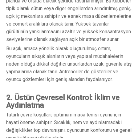
planda ve ortada olacak şekilde tasarlanmıştır. Bu kubbeler
tipik olarak sütun veya diğer engellerden arındırılmış geniş,
açık iç mekanlara sahiptir ve esnek masa düzenlemelerine
ve cömert aralıklara olanak tanır. Yüksek tavanlar
gürültünün yankılanmasını azaltır ve yüksek konsantrasyon
seviyelerine olanak sağlayan açık bir atmosfer sunar.
Bu açık, amaca yönelik olarak oluşturulmuş ortam,
oyuncuların sıkışık alanların veya yapısal müdahalelerin
neden olduğu dikkat dağıtıcı unsurlardan uzak, güvenle atış
yapmalarına olanak tanır. Antrenörler de gösteriler ve
oyuncu gözlemleri için geniş alandan faydalanıyor.
2. Üstün Çevresel Kontrol: İklim
ve
Aydınlatma
Tutarlı çevre koşulları, optimum masa tenisi oyunu için
hayati öneme sahiptir. Sıcaklık, nem ve aydınlatmadaki
değişiklikler top davranışını, oyuncunun konforunu ve genel
oyun kalitesini etkileyebilir.