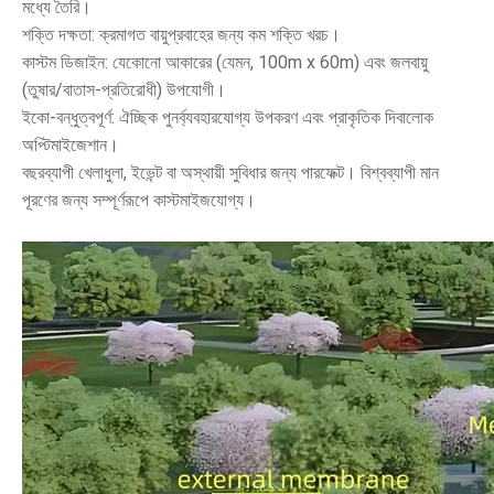
মধ্যে তৈরি।
শক্তি দক্ষতা: ক্রমাগত বায়ুপ্রবাহের জন্য কম শক্তি খরচ।
কাস্টম ডিজাইন: যেকোনো আকারের (যেমন, 100m x 60m) এবং জলবায়ু
(তুষার/বাতাস-প্রতিরোধী) উপযোগী।
ইকো-বন্ধুত্বপূর্ণ: ঐচ্ছিক পুনর্ব্যবহারযোগ্য উপকরণ এবং প্রাকৃতিক দিবালোক
অপ্টিমাইজেশান।
বছরব্যাপী খেলাধুলা, ইভেন্ট বা অস্থায়ী সুবিধার জন্য পারফেক্ট। বিশ্বব্যাপী মান
পূরণের জন্য সম্পূর্ণরূপে কাস্টমাইজযোগ্য।