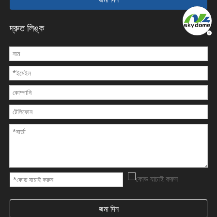
দ্রুত লিঙ্ক
জমা দিন