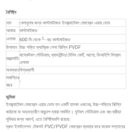
বৈশিষ্ট্য
নাম
খেলাধুলার জন্য কাস্টমাইজড ইনফ্ল্যাটেবল মেমব্রেন এয়ার ডোম
আকার
কাস্টমাইজড
এলাকা
2
600 মি থেকে
- বড় কাস্টমাইজড
উপাদান
উচ্চ শক্তি ফ্যাব্রিক লেপা ঝিল্লি PVDF
বাস্কেটবল স্টেডিয়াম, ব্যাডমিন্টন/টেনিস কোর্ট, আলো; ভিআইপি বিশ্রাম
যন্ত্রপাতি
এলাকা
অবস্থান
বিশ্বব্যাপী
সমাপ্তির
-
বছর
ভূমিকা
ইনফ্ল্যাটেবল মেমব্রেন এয়ার ডোম হল একটি হালকা ওজনের, উচ্চ-শক্তির ঝিল্লি
কাঠামো যা অভ্যন্তরীণ বায়ুচাপ দ্বারা সমর্থিত। ফুটবল স্টেডিয়াম এবং বহু-ক্রীড়া
সুবিধার জন্য আদর্শ, এতে বৈশিষ্ট্যগুলি রয়েছে:
দ্রুত ইনস্টলেশন: টেকসই PVC/PVDF মেমব্রেন ব্যবহার করে কয়েক সপ্তাহের