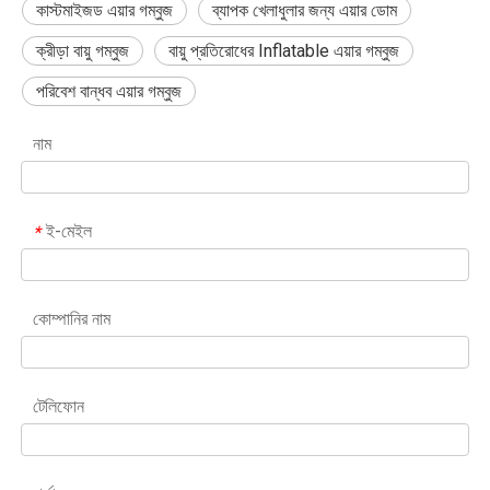
কাস্টমাইজড এয়ার গম্বুজ
ব্যাপক খেলাধুলার জন্য এয়ার ডোম
ক্রীড়া বায়ু গম্বুজ
বায়ু প্রতিরোধের Inflatable এয়ার গম্বুজ
পরিবেশ বান্ধব এয়ার গম্বুজ
নাম
ই-মেইল
*
কোম্পানির নাম
টেলিফোন