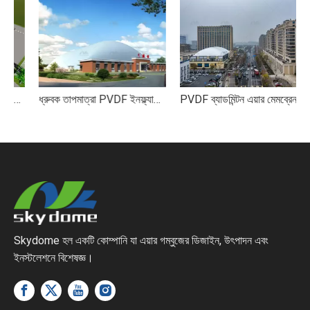
ইনফ্ল্যাটেবল এয়ার মেমব্রেন গম্বুজ
ধ্রুবক তাপমাত্রা PVDF ইনফ্ল্যাটেবল এয়ার মেমব্রেন স্পোর্টস ডোম
PVDF ব্যাডমিন্টন এয়ার মেমব্রেন স্পোর্টস ডোম ছাদে
Skydome হল একটি কোম্পানি যা এয়ার গম্বুজের ডিজাইন, উৎপাদন এবং
ইনস্টলেশনে বিশেষজ্ঞ।