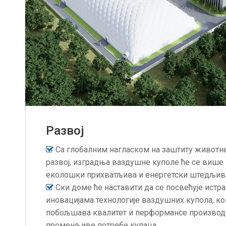
Развој
Са глобалним нагласком на заштиту животн

развој, изградња ваздушне куполе ће се више 
еколошки прихватљива и енергетски штедљива
Ски доме ће наставити да се посвећује истр

иновацијама технологије ваздушних купола, к
побољшава квалитет и перформансе производ
променљиве потребе купаца.