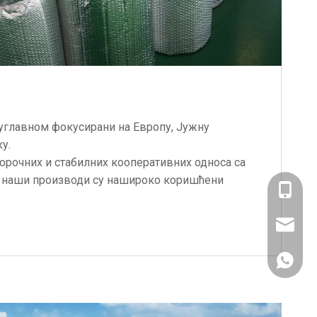
углавном фокусирани на Европу, Јужну
у.
рочних и стабилних кооперативних односа са
 наши производи су нашироко коришћени
+86-137
sales@s
+86-137