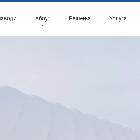
изводи
Абоут
Решења
Услуга