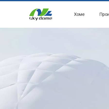
Хоме
Про