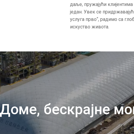
даље, пружајући клијентима 
један. Увек се придржавају
услуга прво“, радимо са гл
искуство живота.
 Доме, бескрајне мо