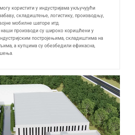
огу користити у индустријама укључујући
 забаву, складиштење, логистику, производњу,
војне мобилне шаторе итд.
, наши производи су широко коришћени у
индустријским постројењима, складиштима на
љима, а купцима су обезбедили ефикасна,
ешења.