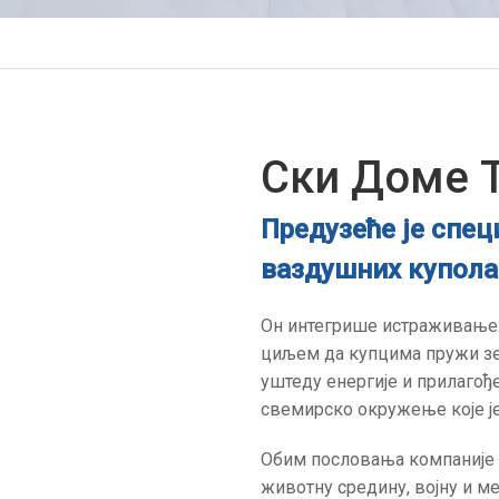
Ски Доме 
Предузеће је спе
ваздушних купола
Он интегрише истраживање и 
циљем да купцима пружи зе
уштеду енергије и прилагођ
свемирско окружење које је
Обим пословања компаније С
животну средину, војну и м