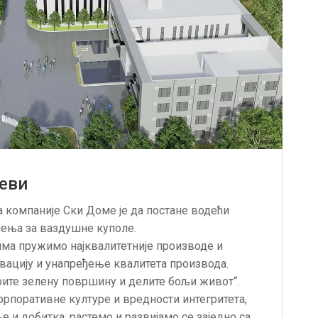
еви
 компаније Ски Доме је да постане водећи
ења за ваздушне куполе.
ма пружимо најквалитетније производе и
овацију и унапређење квалитета производа.
рите зелену површину и делите бољи живот“.
рпоративне културе и вредности интегритета,
 и добитка, растемо и развијамо се заједно са