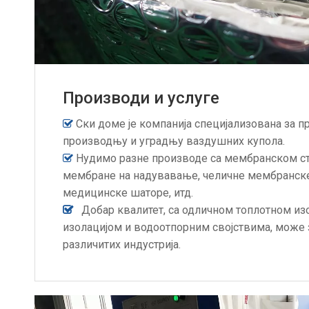
Производи и услуге
Ски доме је компанија специјализована за п

производњу и уградњу ваздушних купола.
Нудимо разне производе са мембранском ст

мембране на надувавање, челичне мембранске 
медицинске шаторе, итд.
Добар квалитет, са одличном топлотном из

изолацијом и водоотпорним својствима, може
различитих индустрија.