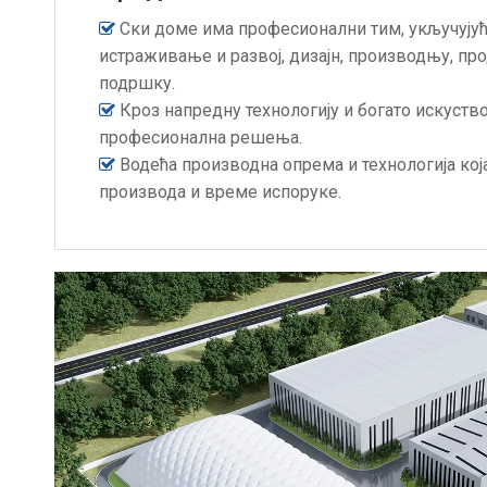
Ски доме има професионални тим, укључују

истраживање и развој, дизајн, производњу, про
подршку.
Кроз напредну технологију и богато искуств

професионална решења.
Водећа производна опрема и технологија кој

производа и време испоруке.