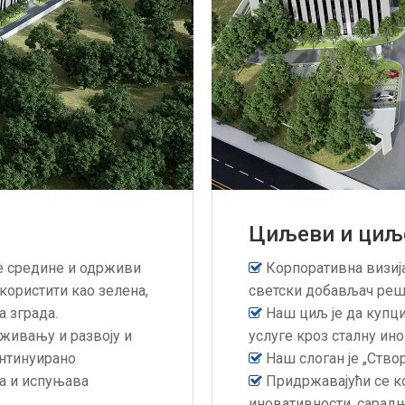
Циљеви и циљ
е средине и одрживи
Корпоративна визија

користити као зелена,
светски добављач реш
 зграда.
Наш циљ је да купци

аживању и развоју и
услуге кроз сталну ин
онтинуирано
Наш слоган је „Ство

а и испуњава
Придржавајући се ко

иновативности, сарадње