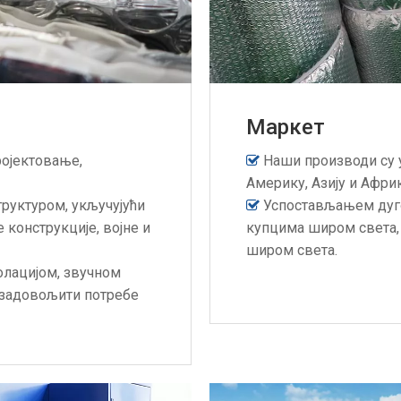
Маркет
ројектовање,
Наши производи су 

Америку, Азију и Африк
руктуром, укључујући
Успостављањем дуго

конструкције, војне и
купцима широм света,
широм света.
олацијом, звучном
 задовољити потребе