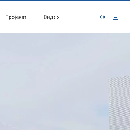
Пројекат
Видеос
Вести
Контак