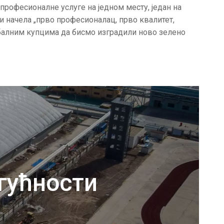
професионалне услуге на једном месту, један на
ћи начела „прво професионалац, прво квалитет,
обалним купцима да бисмо изградили ново зелено
гућности