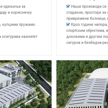
ћи одељења за
Наши производи се м

дају и корисничку
стадионе, просторе за
привремене болнице, 
о, купцима пружамо
Кроз године напора

спортским објектима, 
а осигурава квалитет
доковима и другим по
сигурна и безбедна р