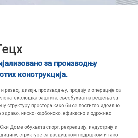
Тецх
цијализовано за производњу
стих конструкција.
развој, дизајн, производњу, продају и операције са
лена, еколошка заштита, свеобухватна решења за
ену структуру простора како би се постигло идеално
 здраво, ниско-карбонско, ефикасно и одрживо.
ки Доме обухвата спорт, рекреацију, индустрију и
едицину, структуре са ваздушном подршком и тако