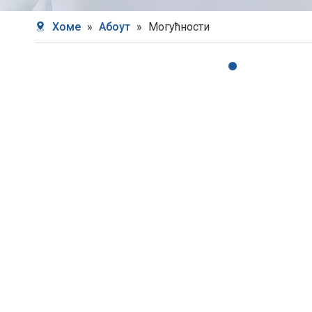
Хоме
»
Абоут
»
Могућности