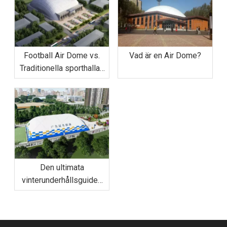
Football Air Dome vs.
Vad är en Air Dome?
Traditionella sporthallar:
varför kupolen är 50 %
mer kostnadseffektiv
Den ultimata
vinterunderhållsguiden
för fotbollsluftkupoler:
hantera snö och vind