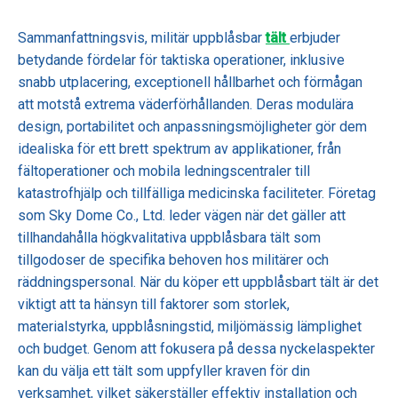
Sammanfattningsvis, militär uppblåsbar
tält
erbjuder
betydande fördelar för taktiska operationer, inklusive
snabb utplacering, exceptionell hållbarhet och förmågan
att motstå extrema väderförhållanden. Deras modulära
design, portabilitet och anpassningsmöjligheter gör dem
idealiska för ett brett spektrum av applikationer, från
fältoperationer och mobila ledningscentraler till
katastrofhjälp och tillfälliga medicinska faciliteter. Företag
som Sky Dome Co., Ltd. leder vägen när det gäller att
tillhandahålla högkvalitativa uppblåsbara tält som
tillgodoser de specifika behoven hos militärer och
räddningspersonal. När du köper ett uppblåsbart tält är det
viktigt att ta hänsyn till faktorer som storlek,
materialstyrka, uppblåsningstid, miljömässig lämplighet
och budget. Genom att fokusera på dessa nyckelaspekter
kan du välja ett tält som uppfyller kraven för din
verksamhet, vilket säkerställer effektiv installation och