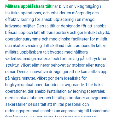
Militära uppblåsbara tält
har blivit en viktig tillgång i
taktiska operationer, och erbjuder en mångsidig och
effektiv lösning för snabb utplacering i en mängd
krävande miljöer. Dessa tält är designade för att snabbt
blåsas upp och lätt att transportera och ger kritiskt skydd,
operationsutrymme och medicinska faciliteter för militär
och akut användning. Till skillnad från traditionella tält är
militära uppblåsbara tält byggda med hållbara,
väderbeständiga material och förlitar sig på lufttryck för
struktur, vilket eliminerar behovet av stolpar eller tunga
ramar. Denna innovativa design gör att de kan sättas upp
på några minuter, vilket gör dem idealiska för
högtryckssituationer där tiden är avgörande. I taktiska
operationer, där snabb installation av ledningscentraler,
medicinska stationer och tillfälliga bostäder är avgörande,
säkerställer dessa tält att militär personal och
räddningspersonal snabbt kan anpassa sig till förändrade