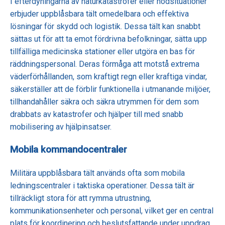
I efterdyningarna av naturkatastrofer eller nödsituationer
erbjuder uppblåsbara tält omedelbara och effektiva
lösningar för skydd och logistik. Dessa tält kan snabbt
sättas ut för att ta emot fördrivna befolkningar, sätta upp
tillfälliga medicinska stationer eller utgöra en bas för
räddningspersonal. Deras förmåga att motstå extrema
väderförhållanden, som kraftigt regn eller kraftiga vindar,
säkerställer att de förblir funktionella i utmanande miljöer,
tillhandahåller säkra och säkra utrymmen för dem som
drabbats av katastrofer och hjälper till med snabb
mobilisering av hjälpinsatser.
Mobila kommandocentraler
Militära uppblåsbara tält används ofta som mobila
ledningscentraler i taktiska operationer. Dessa tält är
tillräckligt stora för att rymma utrustning,
kommunikationsenheter och personal, vilket ger en central
plats för koordinering och beslutsfattande under uppdrag.