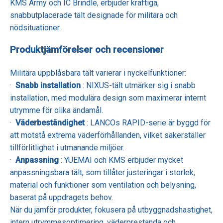
KMS Army och IC Brindle, erbjuder kraftiga,
snabbutplacerade tält designade för militära och
nödsituationer.
Produktjämförelser och recensioner
Militära uppblåsbara tält varierar i nyckelfunktioner:
·
Snabb installation
: NIXUS-tält utmärker sig i snabb
installation, med modulära design som maximerar internt
utrymme för olika ändamål.
·
Väderbeständighet
: LANCOs RAPID-serie är byggd för
att motstå extrema väderförhållanden, vilket säkerställer
tillförlitlighet i utmanande miljöer.
·
Anpassning
: YUEMAI och KMS erbjuder mycket
anpassningsbara tält, som tillåter justeringar i storlek,
material och funktioner som ventilation och belysning,
baserat på uppdragets behov.
När du jämför produkter, fokusera på utbyggnadshastighet,
intern utrymmesoptimering, väderprestanda och