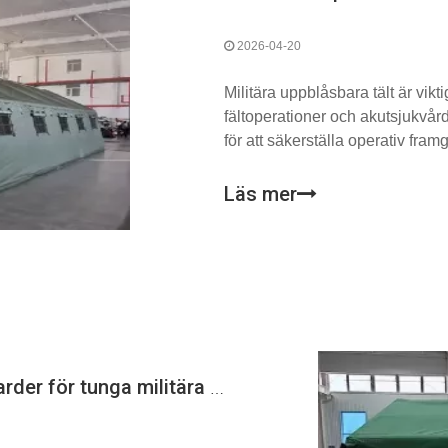
2026-04-20
Militära uppblåsbara tält är vikti
fältoperationer och akutsjukvård
för att säkerställa operativ fra
ordentligt för att förlänga deras 
de används under extrema förh
Läs mer
Viktiga material och konstruktionsstandarder för tunga militära uppblåsbara tält