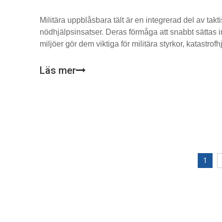
Militära uppblåsbara tält är en integrerad del av tak
nödhjälpsinsatser. Deras förmåga att snabbt sättas in
miljöer gör dem viktiga för militära styrkor, katastr
uppdrag. Men för att klara de krävande förhållanden d
militära uppblåsbara tält byggas med högkvalitativa 
Läs mer
konstruktionsstandarder.
1