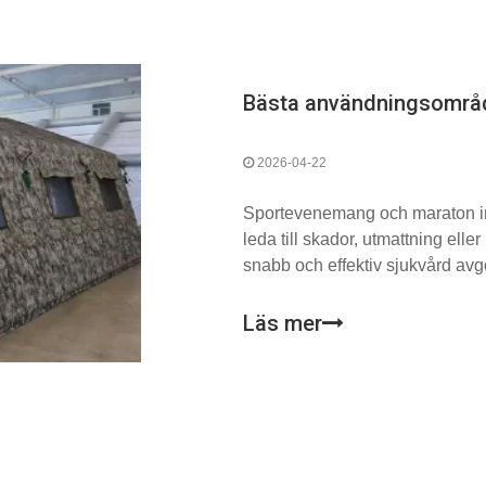
2026-04-22
Sportevenemang och maraton invol
leda till skador, utmattning ell
snabb och effektiv sjukvård avg
välbefinnande.
Läs mer