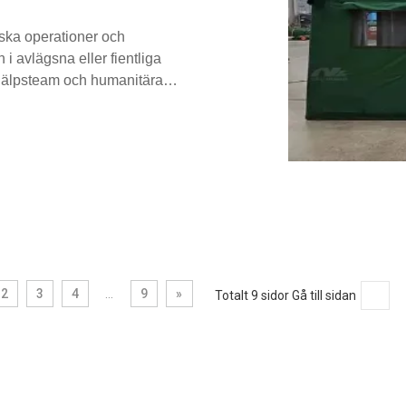
tiska operationer och
 i avlägsna eller fientliga
ofhjälpsteam och humanitära
e ofta utsätts för måste kraftiga
material och uppfylla rigorösa
2
3
4
...
9
»
Totalt 9 sidor Gå till sidan