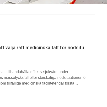
Den ultimata guiden för att välja rätt medicinska tält för nödsituationer
 att tillhandahålla effektiv sjukvård under
r, massolycksfall eller storskaliga nödsituationer för
om tillfälliga medicinska faciliteter där första
illhandahålls i en kontrollerad miljö.