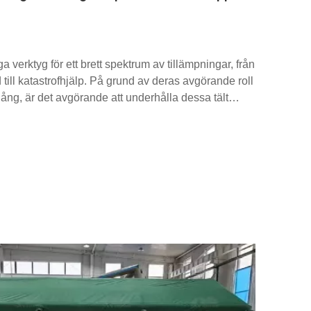
ga verktyg för ett brett spektrum av tillämpningar, från
 till katastrofhjälp. På grund av deras avgörande roll
mgång, är det avgörande att underhålla dessa tält
livslängd och säkerställa att de förblir effektiva när
ållanden.