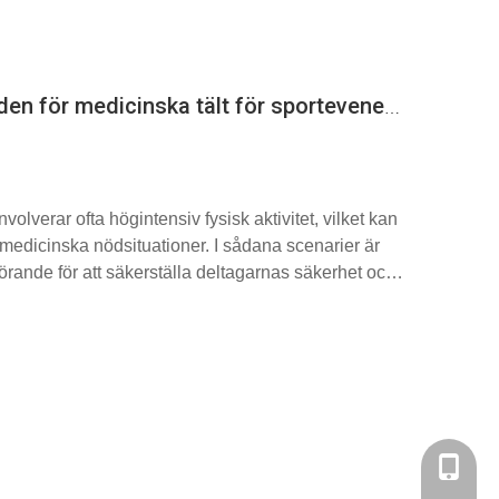
Bästa användningsområden för medicinska tält för sportevenemang och medicinska maratonstationer
verar ofta högintensiv fysisk aktivitet, vilket kan
er medicinska nödsituationer. I sådana scenarier är
örande för att säkerställa deltagarnas säkerhet och
+86-137