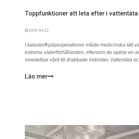
2026-04-22
I katastrofhjälpsoperationer måste medicinska tält var
extrema väderförhållanden, eftersom de spelar en avg
omedelbar vård till drabbade individer. Vattentäta och
för att säkerställa att dessa tält förblir funktionella o
vindar eller till och med stormar.
Läs mer