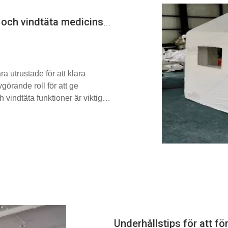
Toppfunktioner att leta efter i vattentäta och vindtäta medicinska tält
a utrustade för att klara
örande roll för att ge
 vindtäta funktioner är viktiga
ch säkra vid kraftiga regn, starka