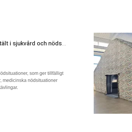
Com Pliance-standarder för medicinska tält i sjukvård och nödsituationer
dsituationer, som ger tillfälligt
er, medicinska nödsituationer
ävlingar.