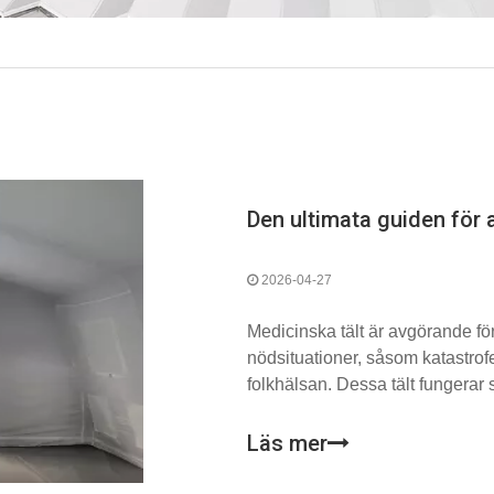
2026-04-27
Medicinska tält är avgörande för
nödsituationer, såsom katastrofe
folkhälsan. Dessa tält fungerar s
hjälpen, triage och patientvård t
Läs mer