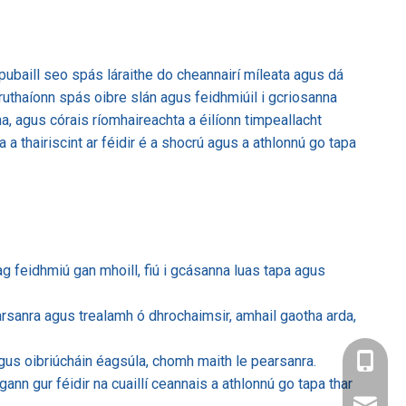
 pubaill seo spás láraithe do cheannairí míleata agus dá
ruthaíonn spás oibre slán agus feidhmiúil i gcriosanna
na, agus córais ríomhaireachta a éilíonn timpeallacht
a a thairiscint ar féidir é a shocrú agus a athlonnú go tapa
 ag feidhmiú gan mhoill, fiú i gcásanna luas tapa agus
arsanra agus trealamh ó dhrochaimsir, amhail gaotha arda,
us oibriúcháin éagsúla, chomh maith le pearsanra.
+86-137
gann gur féidir na cuaillí ceannais a athlonnú go tapa thar