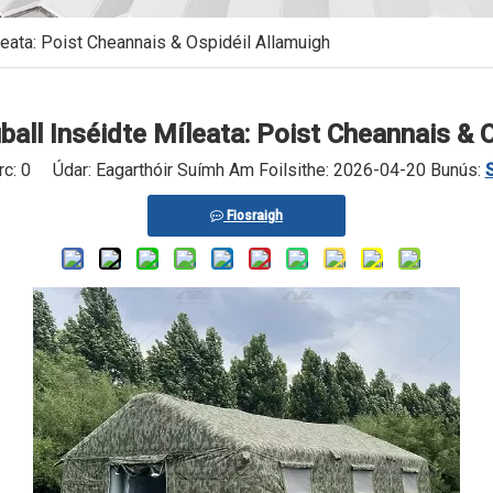
leata: Poist Cheannais & Ospidéil Allamuigh
all Inséidte Míleata: Poist Cheannais & 
rc:
0
Údar: Eagarthóir Suímh Am Foilsithe: 2026-04-20 Bunús:
Fiosraigh