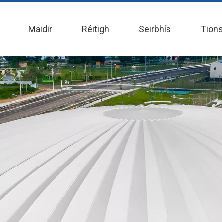
Maidir
Réitigh
Seirbhís
Tion