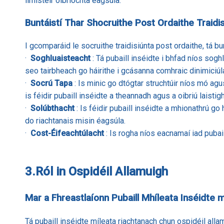
limistéir oibríochta éagsúla.
Buntáistí Thar Shocruithe Post Ordaithe Traidi
I gcomparáid le socruithe traidisiúnta post ordaithe, tá bu
·
Soghluaisteacht
: Tá pubaill inséidte i bhfad níos sogh
seo tairbheach go háirithe i gcásanna comhraic dinimiciúl
·
Socrú Tapa
: Is minic go dtógtar struchtúir níos mó agu
is féidir pubaill inséidte a theannadh agus a oibriú laistig
·
Solúbthacht
: Is féidir pubaill inséidte a mhionathrú go
do riachtanais misin éagsúla.
·
Cost-Éifeachtúlacht
: Is rogha níos eacnamaí iad pubai
3.
Ról in Ospidéil Allamuigh
Mar a Fhreastlaíonn Pubaill Mhíleata Inséidte 
Tá pubaill inséidte míleata riachtanach chun ospidéil allam