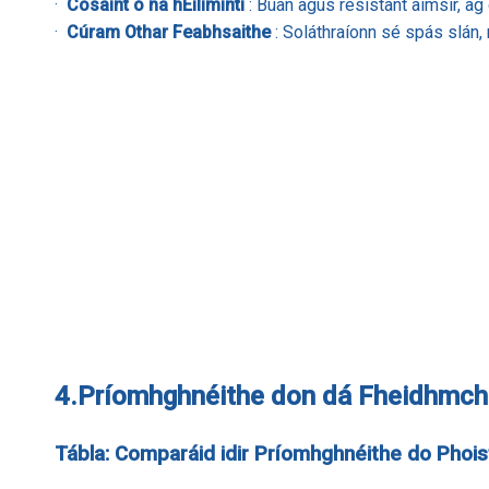
·
Cosaint ó na hEilimintí
: Buan agus resistant aimsir, ag
·
Cúram Othar Feabhsaithe
: Soláthraíonn sé spás slán, 
4.
Príomhghnéithe don dá Fheidhmch
Tábla: Comparáid idir Príomhghnéithe do Phois