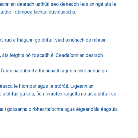
ireann an dearadh uathúil seo deireadh leis an ngá atá le
naithe i dtimpeallachtaí dúshlánacha.
t, rud a fhágann go bhfuil siad oiriúnach do mhisin
e, áis leighis nó foscadh é. Ceadaíonn an dearadh
 féidir na pubaill a theannadh agus a chur ar bun go
 éasca le hiompar agus le stóráil. Ligeann an
bhfuil gá leis, fiú i limistéir iargúlta nó áit a bhfuil sé
cha i gcásanna oirbheartaíochta agus éigeandála éagsúla.