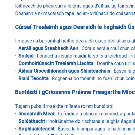
láithreach do phearsanra leighis agus d'othair, ag tairiscin
Déanann a n-imscaradh tapa iad an-oiriúnach do chásanna é
Cúrsaí Trealaimh agus Dearaidh le haghaidh Ú
I measc na bpríomhghnéithe dearaidh d’ospidéil allamuigh
·
Aeráil agus Sreabhadh Aeir
: Córais aerála chuí chun c
·
Soilsiú
: Forálacha insuite maidir le soilsiú leictreach,
·
Comhoiriúnacht Trealamh Liachta
: Deartha chun uirli
·
Ábhair Uiscedhíonach agus Sláinteachais
: Éasca le 
·
Rialú Teochta
: Roghanna do théamh nó fuarú chun coin
Buntáistí i gCriosanna Práinne Freagartha Mío
Tugann pubaill inséidte míleata roinnt buntáistí:
·
Imscaradh Mear
: Is féidir é a shocrú i nóiméid, ag so
·
Solúbthacht
: Inoiriúnaithe do riachtanais leighis éagsú
·
Soghluaisteacht
: Éasca le hiompar agus le hathlonnú de