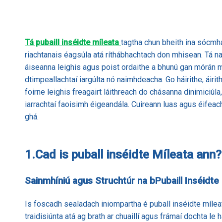
Tá pubaill inséidte míleata
tagtha chun bheith ina sócmha
riachtanais éagsúla atá ríthábhachtach don mhisean. Tá na
áiseanna leighis agus poist ordaithe a bhunú gan mórán moi
dtimpeallachtaí iargúlta nó naimhdeacha. Go háirithe, áiri
foirne leighis freagairt láithreach do chásanna dinimiciú
iarrachtaí faoisimh éigeandála. Cuireann luas agus éifeach
ghá.
1.
Cad is puball inséidte Míleata ann?
Sainmhíniú agus Struchtúr na bPubaill Inséidte
Is foscadh sealadach iniompartha é puball inséidte mílea
traidisiúnta atá ag brath ar chuaillí agus frámaí dochta l