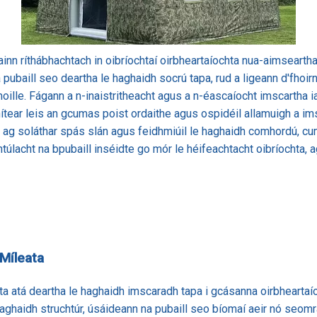
inn ríthábhachtach in oibríochtaí oirbheartaíochta nua-aimseartha,
 pubaill seo deartha le haghaidh socrú tapa, rud a ligeann d'fhoi
lle. Fágann a n-inaistritheacht agus a n-éascaíocht imscartha iad
thítear leis an gcumas poist ordaithe agus ospidéil allamuigh a im
la, ag soláthar spás slán agus feidhmiúil le haghaidh comhordú, c
túlacht na bpubaill inséidte go mór le héifeachtacht oibríochta, 
 Míleata
ta atá deartha le haghaidh imscaradh tapa i gcásanna oirbheartaí
e haghaidh struchtúr, úsáideann na pubaill seo bíomaí aeir nó seom