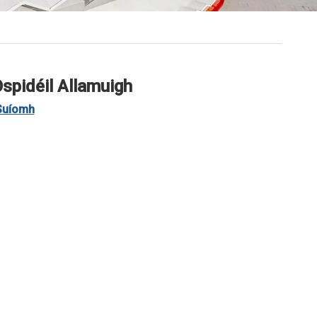
Ospidéil Allamuigh
Suíomh