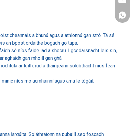
sales@s
+86-137
a poist cheannais a bhunú agus a athlonnú gan stró. Tá sé
leis an bpost ordaithe bogadh go tapa.
faidh sé níos faide iad a shocrú. I gcodarsnacht leis sin,
t ar aghaidh gan mhoill gan ghá.
ochtúla ar leith, rud a thairgeann solúbthacht níos fearr
go minic níos mó acmhainní agus ama le tógáil.
eanna iargúlta. Soláthraíonn na pubaill seo foscadh