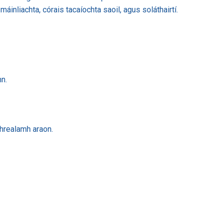
máinliachta, córais tacaíochta saoil, agus soláthairtí.
nn.
hrealamh araon.