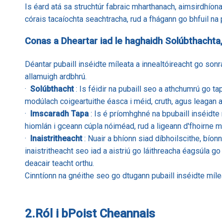
Is éard atá sa struchtúr fabraic mharthanach, aimsirdhíonac
córais tacaíochta seachtracha, rud a fhágann go bhfuil na 
Conas a Dheartar iad le haghaidh Solúbthachta,
Déantar pubaill inséidte míleata a innealtóireacht go son
allamuigh ardbhrú.
·
Solúbthacht
: Is féidir na pubaill seo a athchumrú go t
modúlach coigeartuithe éasca i méid, cruth, agus leagan 
·
Imscaradh Tapa
: Is é príomhghné na bpubaill inséidte 
hiomlán i gceann cúpla nóiméad, rud a ligeann d'fhoirne 
·
Inaistritheacht
: Nuair a bhíonn siad díbhoilscithe, bíon
inaistritheacht seo iad a aistriú go láithreacha éagsúla go t
deacair teacht orthu.
Cinntíonn na gnéithe seo go dtugann pubaill inséidte míle
2.
Ról i bPoist Cheannais