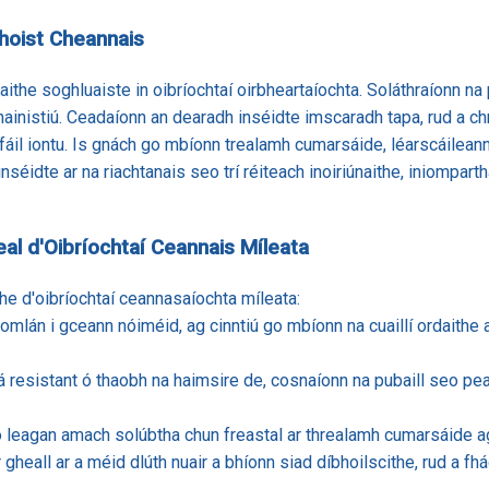
Phoist Cheannais
ithe soghluaiste in oibríochtaí oirbheartaíochta. Soláthraíonn na
ainistiú. Ceadaíonn an dearadh inséidte imscaradh tapa, rud a ch
 fáil iontu. Is gnách go mbíonn trealamh cumarsáide, léarscáilean
inséidte ar na riachtanais seo trí réiteach inoiriúnaithe, iniomparth
al d'Oibríochtaí Ceannais Míleata
the d'oibríochtaí ceannasaíochta míleata:
hiomlán i gceann nóiméid, ag cinntiú go mbíonn na cuaillí ordaithe
tá resistant ó thaobh na haimsire de, cosnaíonn na pubaill seo pe
 leagan amach solúbtha chun freastal ar threalamh cumarsáide ag
 gheall ar a méid dlúth nuair a bhíonn siad díbhoilscithe, rud a fhá