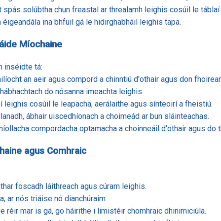
t spás solúbtha chun freastal ar threalamh leighis cosúil le táblaí 
igeandála ina bhfuil gá le hidirghabháil leighis tapa.
sáide Míochaine
 inséidte tá:
áilíocht an aeir agus compord a chinntiú d'othair agus don fhoirea
 ríthábhachtach do nósanna imeachta leighis.
sí leighis cosúil le leapacha, aerálaithe agus sínteoirí a fheistiú.
glanadh, ábhair uiscedhíonach a choimeád ar bun sláinteachas.
níollacha compordacha optamacha a choinneáil d'othair agus do t
chaine agus Comhraic
láthar foscadh láithreach agus cúram leighis.
la, ar nós triáise nó dianchúraim.
 réir mar is gá, go háirithe i limistéir chomhraic dhinimiciúla.