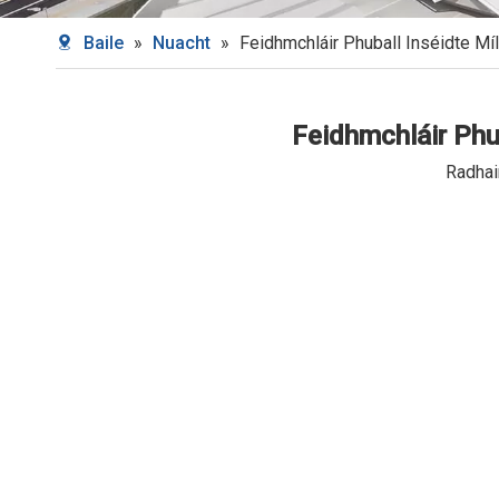
Baile
»
Nuacht
»
Feidhmchláir Phuball Inséidte Mí
Feidhmchláir Phub
Radhai