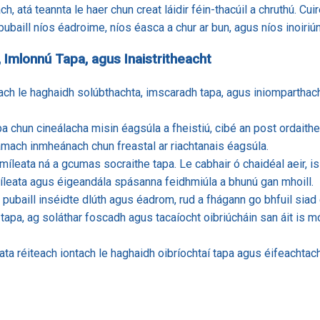
h, atá teannta le haer chun creat láidir féin-thacúil a chruthú. Cu
pubaill níos éadroime, níos éasca a chur ar bun, agus níos inoiriú
 Imlonnú Tapa, agus Inaistritheacht
rach le haghaidh solúbthachta, imscaradh tapa, agus iniomparthach
apa chun cineálacha misin éagsúla a fheistiú, cibé an post ordaith
amach inmheánach chun freastal ar riachtanais éagsúla.
míleata ná a gcumas socraithe tapa. Le cabhair ó chaidéal aeir, is
míleata agus éigeandála spásanna feidhmiúla a bhunú gan mhoill.
n pubaill inséidte dlúth agus éadrom, rud a fhágann go bhfuil siad
apa, ag soláthar foscadh agus tacaíocht oibriúcháin san áit is mó a 
ata réiteach iontach le haghaidh oibríochtaí tapa agus éifeachta