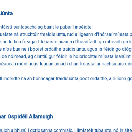
siúnta
ntáistí suntasacha ag baint le pubaill inséidte:
luaiste ná struchtúir thraidisiúnta, rud a ligeann d'fhórsaí míleat
a nó le linn freagairt tubaiste nuair a d'fhéadfadh go mbeadh gá 
s níos buaine i bpoist ordaithe traidisiúnta, agus is féidir go dtóg
h de nóiméad, ag cinntiú gur féidir le hoibríochtaí míleata leanúin
 héasca i méid agus leagan amach chun freastal ar riachtanais oibrí
ll inséidte ná an bonneagar traidisiúnta post ordaithe, a éilíonn 
mar Ospidéil Allamuigh
uigh a bhunú i gcriosanna comhraic, i limistéir tubaiste, nó in áit