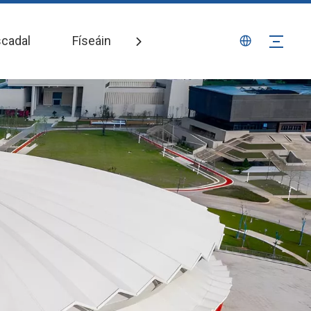
scadal
Físeáin
Nuacht
Teagmháil