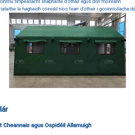
 cinntiú timpeallacht shábháilte d'othair agus don fhoireann.
rialaithe le haghaidh cóireáil níos fearr d'othair i gcoinníollacha 
lár
t Cheannais agus Ospidéil Allamuigh