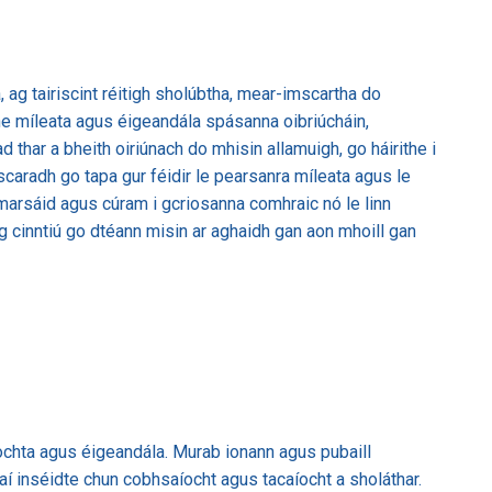
 ag tairiscint réitigh sholúbtha, mear-imscartha do
rne míleata agus éigeandála spásanna oibriúcháin,
 thar a bheith oiriúnach do mhisin allamuigh, go háirithe i
scaradh go tapa gur féidir le pearsanra míleata agus le
umarsáid agus cúram i gcriosanna comhraic nó le linn
ag cinntiú go dtéann misin ar aghaidh gan aon mhoill gan
ochta agus éigeandála. Murab ionann agus pubaill
raí inséidte chun cobhsaíocht agus tacaíocht a sholáthar.