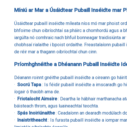
Míniú ar Mar a Úsáidtear Pubaill Inséidte mar 
Úsáidtear pubaill inséidte míleata níos mó mar phoist orda
bhfoirne chun oibríochtaí sa pháirc a chomhordú agus a bh
iargúlta nó comhraic nach bhfuil bonneagar traidisiúnta ar
chobhsaí rialaithe i bpoist ordaithe. Freastalaíonn pubaill 
de réir mar a thagann oibríochtaí chun cinn.
Príomhghnéithe a Dhéanann Pubaill Inséidte Ide
Déanann roinnt gnéithe pubaill inséidte a oireann go háiri
·
Socrú Tapa
: Is féidir pubaill inséidte a imscaradh go 
íogair ó thaobh ama de.
·
Friotaíocht Aimsire
: Deartha le hábhair marthanacha a
báisteach throm, agus luaineachtaí teochta.
·
Spás Inoiriúnaithe
: Ceadaíonn an dearadh modúlach do
·
Inaistritheacht
: Is furasta pubaill inséidte a iompar mar