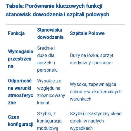
Tabela: Porównanie kluczowych funkcji
stanowisk dowodzenia i szpitali polowych
Stanowiska
Funkcja
Szpitale Polowe
dowodzenia
Średnie i
Wymagania
duże dla
Duży na łóżka, sprzęt
przestrzen
sprzętu i
medyczny i personel
ne
personelu
Odporność
Wysokie ze
Wysoka, zapewniająca
na warunki
względu na
ochronę w ekstremalnych
atmosferyc
zróżnicowany
warunkach
zne
klimat
Szybki, z
Szybki i elastyczny układ
Czas
konfiguracją
opieki w nagłych
konfiguracji
modułową
wypadkach