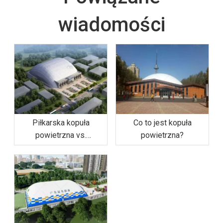
wiadomości
Piłkarska kopuła
Co to jest kopuła
powietrzna vs.
powietrzna?
Tradycyjne hale
sportowe: dlaczego
kopuła jest o 50%
bardziej opłacalna