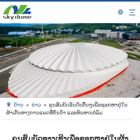
ບ້ານ
»
ຂ່າວ
»
ຄຸນສົມບັດອັນດັບຕົ້ນໆເພື່ອຊອກຫາຢູ່ໃນ
ຜ້າເຕັ້ນທາງການແພດທີ່ກັນນໍ້າ ແລະທົນທານຕໍ່ລົມ
ຄຸນສົມບັດທາງເທີງເພື່ອຊອກຫາຢູ່ໃນຜ້າ