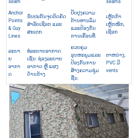
seam
seams
Anchor
ປັບປຸງຄວາມ
ຮັບປະກັນຈຸດຕິດຄັດ
ເຫຼັກກ້າ
Points
ຕ້ານທານລົມ
ສໍາລັບເຊືອກ ແລະ
ເຫຼັກໜັກ,
& Guy
ແລະປ້ອງກັນ
ສະເຕກ.
ເຊືອກ
Lines
ການເຄື່ອນທີ່.
ຄວບຄຸມ
ລະບາ
ທໍ່ລະບາຍອາກາດ
ອຸນຫະພູມແລະ
ຕາຫນ່າງ,
ຍ
ເຊັ່ນ: ຊ່ອງລະບາຍ
ປ້ອງກັນການ
PVC ມີ
ອາກາ
ອາກາດ ຫຼື ແຜງ
ສ້າງຄວາມຊຸ່ມ
vents
ດ
ດ້ານຂ້າງ.
ຊື່ນ.