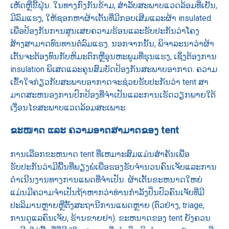
ເຫັດຫຼືຂີ້ຝຸ່ນ. ໃນທາງກົງກັນຂ້າມ, ສໍາລັບສະພາບແວດລ້ອມທີ່ເຢັນ,
ມີລົມແຮງ, ໃຫ້ຊອກຫາຜ້າເຕັ້ນທີ່ມີກອບເສີມແລະຜ້າ insulated
ເພື່ອປ້ອງກັນການສູນເສຍຄວາມຮ້ອນແລະຮັບປະກັນວ່າໂຄງ
ສ້າງສາມາດທົນທານຕໍ່ລົມແຮງ. ນອກຈາກນັ້ນ, ພິຈາລະນາວ່າຜ້າ
ເຕັ້ນຈະຕ້ອງທົນກັບຫິມະຕົກຫຼືອຸນຫະພູມທີ່ຮຸນແຮງ, ເຊິ່ງຕ້ອງການ
insulation ພິເສດແລະຄຸນສົມບັດປ້ອງກັນສະພາບອາກາດ. ຄວາມ
ເຂົ້າໃຈກ່ຽວກັບສະພາບອາກາດຈະຊ່ວຍຮັບປະກັນວ່າ tent ສາ
ມາດສະຫນອງການປົກປ້ອງທີ່ຈໍາເປັນແລະການເຮັດວຽກພາຍໃຕ້
ເງື່ອນໄຂສະພາບແວດລ້ອມສະເພາະ.
ຂະໜາດ ແລະ ຄວາມອາດສາມາດຂອງ tent
ການເລືອກຂະຫນາດ tent ທີ່ເຫມາະສົມແມ່ນສໍາຄັນເພື່ອ
ຮັບປະກັນວ່າມີພື້ນທີ່ພຽງພໍເພື່ອຮອງຮັບຈໍານວນຄົນເຈັບແລະການ
ດໍາເນີນງານທາງການແພດທີ່ຈໍາເປັນ. ຜ້າເຕັ້ນຂະຫນາດໃຫຍ່
ແມ່ນມີຄວາມຈໍາເປັນຖ້າຫາກວ່າທ່ານກໍາລັງປິ່ນປົວຄົນເຈັບທີ່ມີ
ປະລິມານຫຼາຍຫຼືຕັ້ງສະຖານີການແພດຫຼາຍ (ຕົວຢ່າງ, triage,
ການດູແລຄົນເຈັບ, ຮ້ານຂາຍຢາ). ຂະຫນາດຂອງ tent ຍັງຄວນ