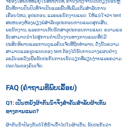
ຈະອີງໃສ່ພື້ນທີ່ທີ່ມີຢູ່ໃນສະຖານທີ່, ຄໍານຶງເຖິງຈໍານວນຕຽງນອນຫຼື
ພື້ນທີ່ການປິ່ນປົວທີ່ຈໍາເປັນແລະພື້ນທີ່ເພີ່ມເຕີມສໍາລັບການ
ເຄື່ອນໄຫວ, ອຸປະກອນ, ແລະພະນັກງານແພດ. ໃຫ້ແນ່ໃຈວ່າ tent
ສະຫນອງຫ້ອງພຽງພໍສໍາລັບອຸປະກອນການແພດສຸກເສີນ,
ພະນັກງານ, ແລະການເກັບຮັກສາອຸປະກອນການແພດ. ຄວາມແອ
ອັດສາມາດນໍາໄປສູ່ການດໍາເນີນງານທາງການແພດທີ່ບໍ່ມີ
ປະສິດທິພາບແລະການດູແລຄົນເຈັບທີ່ຖືກທໍາລາຍ, ດັ່ງນັ້ນຄວາມ
ສາມາດແລະຮູບແບບຂອງ tent ຕ້ອງໄດ້ຮັບການວາງແຜນຢ່າງ
ລະມັດລະວັງເພື່ອຮັບປະກັນການເຮັດວຽກທີ່ລຽບງ່າຍແລະຄວາມ
ປອດໄພຂອງຄົນເຈັບ.
FAQ (ຄໍາຖາມທີ່ພົບເລື້ອຍ)
Q1: ເປັນຫຍັງຜ້າກັນນ້ໍາຈຶ່ງສໍາຄັນສໍາລັບຜ້າເຕັ້ນ
ທາງການແພດ?
ຜ້າກັນນ້ໍາປ້ອງກັນບໍ່ໃຫ້ນ້ໍາເຂົ້າໄປໃນຜ້າເຕັ້ນ, ຮັບປະກັນວ່າ