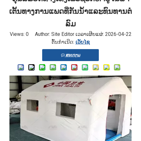
ເຕັ້ນທາງການແພດທີ່ກັນນ້ໍາແລະທົນທານຕໍ່
ລົມ
Views:
0
Author: Site Editor ເວລາເຜີຍແຜ່: 2026-04-22
ຕົ້ນກໍາເນີດ:
ເວັບໄຊ
ສອບຖາມ