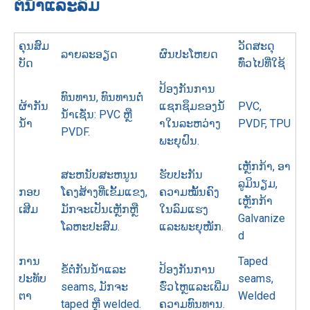
ຕໍ່ນ້ໍາແລະລົມ
ຄຸນສົມ
ວັດສະດຸ
ລາຍລະອຽດ
ຜົນປະໂຫຍດ
ບັດ
ທົ່ວໄປທີ່ໃຊ້
ປ້ອງ​ກັນ​ການ​
ທົນທານ, ທົນທານຕໍ່
ຜ້າກັນ
ແຊກ​ຊຶມ​ຂອງ​ນ​້​ໍ​
PVC,
ນ້ໍາເຊັ່ນ: PVC ຫຼື
ນໍ້າ
າ​ໃນ​ລະ​ຫວ່າງ​
PVDF, TPU
PVDF.
ພະ​ຍຸ​ຝົນ​.
ເຫຼັກກ້າ, ອາ
ສະຫນັບສະຫນູນ
ຮັບປະກັນ
ລູມິນຽມ,
ກອບ
ໂຄງສ້າງທີ່ເຂັ້ມແຂງ,
ຄວາມໝັ້ນຄົງ
ເຫຼັກກ້າ
ເສີມ
ມັກຈະເປັນເຫຼັກຫຼື
ໃນລົມແຮງ
Galvanize
ໂລຫະປະສົມ.
ແລະພະຍຸໜັກ.
d
ການ
Taped
ຂໍ້ຕໍ່ກັນນ້ໍາແລະ
ປ້ອງກັນການ
ປະທັບ
seams,
seams, ມັກຈະ
ຮົ່ວໄຫຼແລະເພີ່ມ
ຕາ
Welded
taped ຫຼື welded.
ຄວາມທົນທານ.