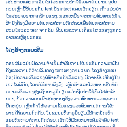
ເສຍຫາຍແສງຕາເວັນໃນໄລຍະການນໍາໃຊ້ເວລາດົນນານ. ອຸ​ປະ​
ກອນ​ເຫຼົ່າ​ນີ້​ຮັບ​ປະ​ກັນ tent ຍັງ intact ແລະ​ເຮັດ​ວຽກ​, ເຖິງ​ແມ່ນ​ວ່າ​
ໃນ​ສະ​ພາບ​ອາ​ກາດ​ຮ້າຍ​ແຮງ​. ນອກເຫນືອຈາກການທົນທານຕໍ່ນ້ໍາ,
ຜ້າຍັງຕ້ອງມີຄວາມທົນທານຕໍ່ການກັດກ່ອນເພື່ອທົນທານຕໍ່ການ
ສວມໃສ່ແລະ tear ຈາກລົມ, ຝົນ, ແລະການເຄື່ອນໄຫວຂອງບຸກຄະ
ລາກອນຫຼືອຸປະກອນ.
ໂຄງສ້າງກອບເສີມ
ກອບເສີມແມ່ນມີຄວາມຈໍາເປັນສໍາລັບການຮັບປະກັນຄວາມຫມັ້ນ
ຄົງແລະການຕໍ່ຕ້ານລົມຂອງ tent ທາງການແພດ. ໂຄງສ້າງກອບ
ຕ້ອງມີຄວາມເຂັ້ມແຂງພໍທີ່ຈະທົນກັບລົມແຮງ, ມັກຈະພົບເຫັນຢູ່ໃນ
ເຂດໄພພິບັດ, ໂດຍບໍ່ມີການພັງລົງ. ເຫຼັກກ້າແລະໂລຫະປະສົມທີ່ມີ
ຄວາມເຂັ້ມແຂງສູງເຊັ່ນອາລູມິນຽມແມ່ນຖືກນໍາໃຊ້ທົ່ວໄປສໍາລັບ
ກອບ, ຍ້ອນວ່າພວກເຂົາສະຫນອງທັງຄວາມທົນທານແລະຄວາມ
ຍືດຫຍຸ່ນ. ເຫຼັກກ້າໃຫ້ຄວາມເຂັ້ມແຂງແລະທົນທານຕໍ່ການໂຄ້ງ
ພາຍໃຕ້ຄວາມກົດດັນ, ໃນຂະນະທີ່ອາລູມິນຽມມີນ້ໍາຫນັກເບົາ
ແລະທົນທານຕໍ່ການກັດກ່ອນ, ເຮັດໃຫ້ມັນເຫມາະສົມສໍາລັບ tent