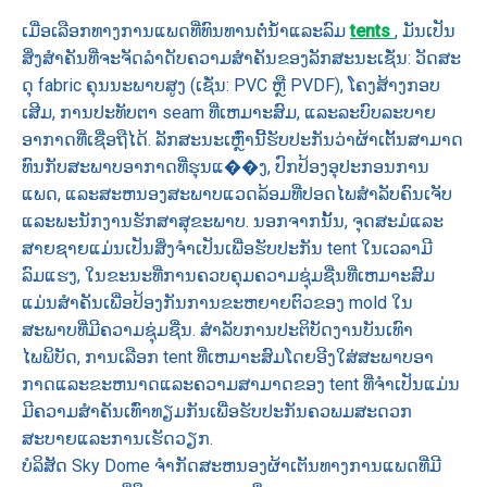
ເມື່ອເລືອກທາງການແພດທີ່ທົນທານຕໍ່ນ້ໍາແລະລົມ
tents
, ມັນເປັນ
ສິ່ງສໍາຄັນທີ່ຈະຈັດລໍາດັບຄວາມສໍາຄັນຂອງລັກສະນະເຊັ່ນ: ວັດສະ
ດຸ fabric ຄຸນນະພາບສູງ (ເຊັ່ນ: PVC ຫຼື PVDF), ໂຄງສ້າງກອບ
ເສີມ, ການປະທັບຕາ seam ທີ່ເຫມາະສົມ, ແລະລະບົບລະບາຍ
ອາກາດທີ່ເຊື່ອຖືໄດ້. ລັກສະນະເຫຼົ່ານີ້ຮັບປະກັນວ່າຜ້າເຕັ້ນສາມາດ
ທົນກັບສະພາບອາກາດທີ່ຮຸນແ��ງ, ປົກປ້ອງອຸປະກອນການ
ແພດ, ແລະສະຫນອງສະພາບແວດລ້ອມທີ່ປອດໄພສໍາລັບຄົນເຈັບ
ແລະພະນັກງານຮັກສາສຸຂະພາບ. ນອກຈາກນັ້ນ, ຈຸດສະມໍແລະ
ສາຍຊາຍແມ່ນເປັນສິ່ງຈໍາເປັນເພື່ອຮັບປະກັນ tent ໃນເວລາມີ
ລົມແຮງ, ໃນຂະນະທີ່ການຄວບຄຸມຄວາມຊຸ່ມຊື່ນທີ່ເຫມາະສົມ
ແມ່ນສໍາຄັນເພື່ອປ້ອງກັນການຂະຫຍາຍຕົວຂອງ mold ໃນ
ສະພາບທີ່ມີຄວາມຊຸ່ມຊື່ນ. ສໍາລັບການປະຕິບັດງານບັນເທົາ
ໄພພິບັດ, ການເລືອກ tent ທີ່ເຫມາະສົມໂດຍອີງໃສ່ສະພາບອາ
ກາດແລະຂະຫນາດແລະຄວາມສາມາດຂອງ tent ທີ່ຈໍາເປັນແມ່ນ
ມີຄວາມສໍາຄັນເທົ່າທຽມກັນເພື່ອຮັບປະກັນຄວພມສະດວກ
ສະບາຍແລະການເຮັດວຽກ.
ບໍລິສັດ Sky Dome ຈໍາກັດສະຫນອງຜ້າເຕັນທາງການແພດທີ່ມີ