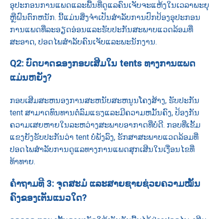
ອຸປະກອນການແພດແລະພື້ນທີ່ດູແລຄົນເຈັບຈະແຫ້ງໃນເວລາພະຍຸ
ຫຼືຝົນຕົກຫນັກ. ນີ້ແມ່ນສິ່ງຈໍາເປັນສໍາລັບການປົກປ້ອງອຸປະກອນ
ການແພດທີ່ລະອຽດອ່ອນແລະຮັບປະກັນສະພາບແວດລ້ອມທີ່
ສະອາດ, ປອດໄພສໍາລັບຄົນເຈັບແລະພະນັກງານ.
Q2: ບົດບາດຂອງກອບເສີມໃນ tents ທາງການແພດ
ແມ່ນຫຍັງ?
ກອບເສີມສະຫນອງການສະຫນັບສະຫນູນໂຄງສ້າງ, ຮັບປະກັນ
tent ສາມາດທົນທານຕໍ່ລົມແຮງແລະມີຄວາມຫມັ້ນຄົງ, ປ້ອງກັນ
ຄວາມເສຍຫາຍໃນລະຫວ່າງສະພາບອາກາດທີ່ບໍ່ດີ. ກອບທີ່ເຂັ້ມ
ແຂງຍັງຮັບປະກັນວ່າ tent ບໍ່ພັງລົງ, ຮັກສາສະພາບແວດລ້ອມທີ່
ປອດໄພສໍາລັບການດູແລທາງການແພດສຸກເສີນໃນເງື່ອນໄຂທີ່
ທ້າທາຍ.
ຄໍາຖາມທີ 3: ຈຸດສະມໍ ແລະສາຍຊາຍຊ່ວຍຄວາມໝັ້ນ
ຄົງຂອງເຕັນແນວໃດ?