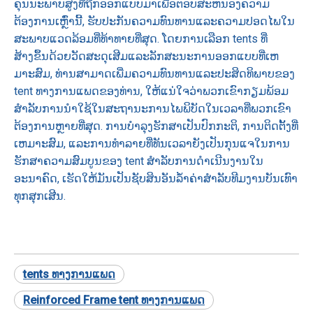
ຄຸນນະພາບສູງທີ່ຖືກອອກແບບມາເພື່ອຕອບສະຫນອງຄວາມ
ຕ້ອງການເຫຼົ່ານີ້, ຮັບປະກັນຄວາມທົນທານແລະຄວາມປອດໄພໃນ
ສະພາບແວດລ້ອມທີ່ທ້າທາຍທີ່ສຸດ. ໂດຍການເລືອກ tents ທີ່
ສ້າງຂຶ້ນດ້ວຍວັດສະດຸເສີມແລະລັກສະນະການອອກແບບທີ່ເຫ
ມາະສົມ, ທ່ານສາມາດເພີ່ມຄວາມທົນທານແລະປະສິດທິພາບຂອງ
tent ທາງການແພດຂອງທ່ານ, ໃຫ້ແນ່ໃຈວ່າພວກເຂົາກຽມພ້ອມ
ສໍາລັບການນໍາໃຊ້ໃນສະຖານະການໄພພິບັດໃນເວລາທີ່ພວກເຂົາ
ຕ້ອງການຫຼາຍທີ່ສຸດ. ການບໍາລຸງຮັກສາເປັນປົກກະຕິ, ການຕິດຕັ້ງທີ່
ເຫມາະສົມ, ແລະການທໍາລາຍທີ່ທັນເວລາຍັງເປັນກຸນແຈໃນການ
ຮັກສາຄວາມສົມບູນຂອງ tent ສໍາລັບການດໍາເນີນງານໃນ
ອະນາຄົດ, ເຮັດໃຫ້ມັນເປັນຊັບສິນອັນລ້ໍາຄ່າສໍາລັບທີມງານບັນເທົາ
ທຸກສຸກເສີນ.
tents ທາງການແພດ
Reinforced Frame tent ທາງການແພດ