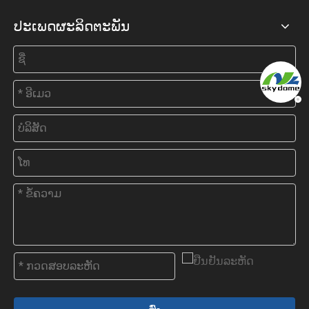
ປະເພດຜະລິດຕະພັນ