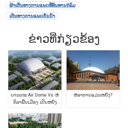
ຜ້າເຕັ້ນທາງການແພດທີ່ທົນທານຕໍ່ລົມ
ເຕັນທາງການແພດກັນນ້ໍາ
ຂ່າວທີ່ກ່ຽວຂ້ອງ
ບານເຕະ Air Dome Vs. ຫໍ
ຫໍອາກາດແມ່ນຫຍັງ?
ກິລາພື້ນເມືອງ: ເປັນຫຍັງ
Dome ຈຶ່ງມີຄ່າໃຊ້ຈ່າຍ
ຫຼາຍກວ່າ 50%.