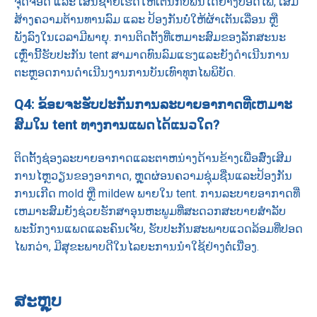
ຈຸດຈອດ ແລະ ເສັ້ນຊາຍເຮັດໃຫ້ເຕັນກັບພື້ນໄດ້ຢ່າງປອດໄພ, ເສີມ
ສ້າງຄວາມຕ້ານທານລົມ ແລະ ປ້ອງກັນບໍ່ໃຫ້ຜ້າເຕັນເລື່ອນ ຫຼື
ພັງລົງໃນເວລາມີພາຍຸ. ການຕິດຕັ້ງທີ່ເຫມາະສົມຂອງລັກສະນະ
ເຫຼົ່ານີ້ຮັບປະກັນ tent ສາມາດທົນລົມແຮງແລະຍັງດໍາເນີນການ
ຕະຫຼອດການດໍາເນີນງານການບັນເທົາທຸກໄພພິບັດ.
Q4: ຂ້ອຍຈະຮັບປະກັນການລະບາຍອາກາດທີ່ເຫມາະ
ສົມໃນ tent ທາງການແພດໄດ້ແນວໃດ?
ຕິດຕັ້ງຊ່ອງລະບາຍອາກາດແລະຕາຫນ່າງດ້ານຂ້າງເພື່ອສົ່ງເສີມ
ການໄຫຼວຽນຂອງອາກາດ, ຫຼຸດຜ່ອນຄວາມຊຸ່ມຊື່ນແລະປ້ອງກັນ
ການເກີດ mold ຫຼື mildew ພາຍໃນ tent. ການລະບາຍອາກາດທີ່
ເຫມາະສົມຍັງຊ່ວຍຮັກສາອຸນຫະພູມທີ່ສະດວກສະບາຍສໍາລັບ
ພະນັກງານແພດແລະຄົນເຈັບ, ຮັບປະກັນສະພາບແວດລ້ອມທີ່ປອດ
ໄພກວ່າ, ມີສຸຂະພາບດີໃນໄລຍະການນໍາໃຊ້ຢ່າງຕໍ່ເນື່ອງ.
ສະຫຼຸບ