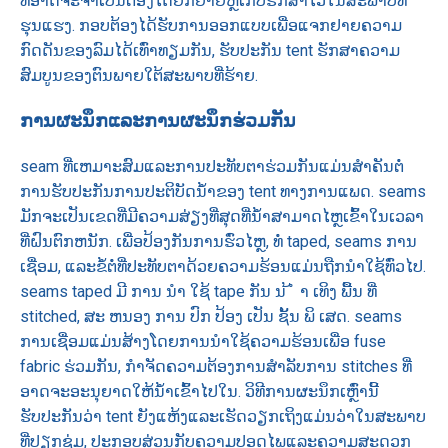
ທີ່ອາດຈະຈໍາເປັນຕ້ອງໄດ້ຍົກຍ້າຍຫຼືເກັບຮັກສາໄວ້ໃນສະພາບທີ່
ຮຸນແຮງ. ກອບຕ້ອງໄດ້ຮັບການອອກແບບເພື່ອແຈກຢາຍຄວາມ
ກົດດັນຂອງລົມໄດ້ເທົ່າທຽມກັນ, ຮັບປະກັນ tent ຮັກສາຄວາມ
ສົມບູນຂອງຕົນພາຍໃຕ້ສະພາບທີ່ຮ້າຍ.
ການຜະນຶກແລະການຜະນຶກຮ່ວມກັນ
seam ທີ່ເຫມາະສົມແລະການປະທັບຕາຮ່ວມກັນແມ່ນສໍາຄັນຕໍ່
ການຮັບປະກັນການປະຕິບັດນ້ໍາຂອງ tent ທາງການແພດ. seams
ມັກຈະເປັນເຂດທີ່ມີຄວາມສ່ຽງທີ່ສຸດທີ່ນ້ໍາສາມາດໄຫຼເຂົ້າໃນເວລາ
ທີ່ຝົນຕົກຫນັກ. ເພື່ອປ້ອງກັນການຮົ່ວໄຫຼ, ທໍ່ taped, seams ການ
ເຊື່ອມ, ແລະຂໍ້ຕໍ່ທີ່ປະທັບຕາດ້ວຍຄວາມຮ້ອນແມ່ນຖືກນໍາໃຊ້ທົ່ວໄປ.
seams taped ມີ ການ ນໍາ ໃຊ້ tape ກັນ ນ ້ ໍ າ ເທິງ ພື້ນ ທີ່
stitched, ສະ ຫນອງ ການ ປົກ ປ້ອງ ເປັນ ຊັ້ນ ພິ ເສດ. seams
ການເຊື່ອມແມ່ນສ້າງໂດຍການນໍາໃຊ້ຄວາມຮ້ອນເພື່ອ fuse
fabric ຮ່ວມກັນ, ກໍາຈັດຄວາມຕ້ອງການສໍາລັບການ stitches ທີ່
ອາດຈະອະນຸຍາດໃຫ້ນ້ໍາເຂົ້າໄປໃນ. ວິທີການຜະນຶກເຫຼົ່ານີ້
ຮັບປະກັນວ່າ tent ຍັງແຫ້ງແລະເຮັດວຽກເຖິງແມ່ນວ່າໃນສະພາບ
ທີ່ປຽກຊຸ່ມ, ປະກອບສ່ວນກັບຄວາມປອດໄພແລະຄວາມສະດວກ