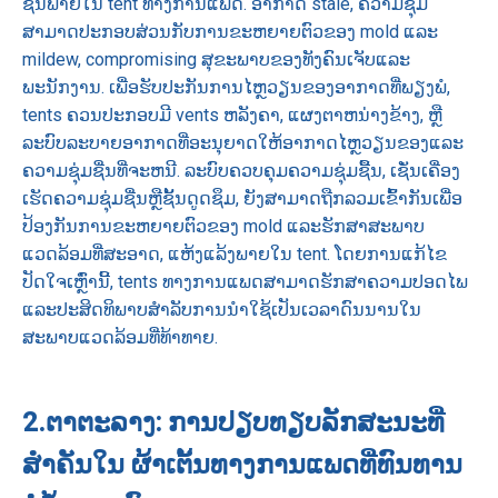
ຊື່ນພາຍໃນ tent ທາງການແພດ. ອາກາດ stale, ຄວາມຊຸ່ມ
ສາມາດປະກອບສ່ວນກັບການຂະຫຍາຍຕົວຂອງ mold ແລະ
mildew, compromising ສຸຂະພາບຂອງທັງຄົນເຈັບແລະ
ພະນັກງານ. ເພື່ອຮັບປະກັນການໄຫຼວຽນຂອງອາກາດທີ່ພຽງພໍ,
tents ຄວນປະກອບມີ vents ຫລັງຄາ, ແຜງຕາຫນ່າງຂ້າງ, ຫຼື
ລະບົບລະບາຍອາກາດທີ່ອະນຸຍາດໃຫ້ອາກາດໄຫຼວຽນຂອງແລະ
ຄວາມຊຸ່ມຊື່ນທີ່ຈະຫນີ. ລະບົບຄວບຄຸມຄວາມຊຸ່ມຊື້ນ, ເຊັ່ນເຄື່ອງ
ເຮັດຄວາມຊຸ່ມຊື່ນຫຼືຊັ້ນດູດຊຶມ, ຍັງສາມາດຖືກລວມເຂົ້າກັນເພື່ອ
ປ້ອງກັນການຂະຫຍາຍຕົວຂອງ mold ແລະຮັກສາສະພາບ
ແວດລ້ອມທີ່ສະອາດ, ແຫ້ງແລ້ງພາຍໃນ tent. ໂດຍການແກ້ໄຂ
ປັດໃຈເຫຼົ່ານີ້, tents ທາງການແພດສາມາດຮັກສາຄວາມປອດໄພ
ແລະປະສິດທິພາບສໍາລັບການນໍາໃຊ້ເປັນເວລາດົນນານໃນ
ສະພາບແວດລ້ອມທີ່ທ້າທາຍ.
2.
ຕາຕະລາງ: ການປຽບທຽບລັກສະນະທີ່
ສໍາຄັນໃນ
ຜ້າເຕັ້ນທາງການແພດທີ່ທົນທານ