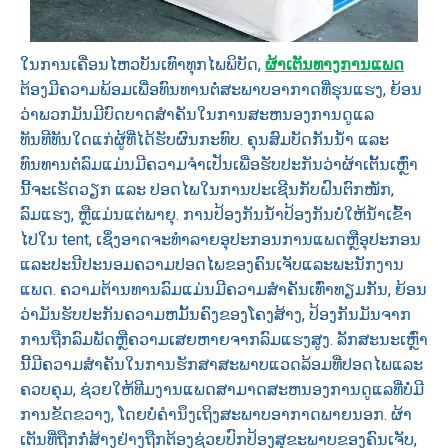
ໃນ​ການ​ເຄື່ອນ​ໄຫວ​ບັນ​ເທົາ​ທຸກ​ໄພ​ພິ​ບັດ,
ຜ້າເຕັນທາງການແພດ
ຕ້ອງມີຄວາມພ້ອມເພື່ອທົນທານຕໍ່ສະພາບອາກາດທີ່ຮຸນແຮງ, ຍ້ອນ
ວ່າພວກມັນມີບົດບາດສໍາຄັນໃນການສະຫນອງການດູແລ
ທັນທີທັນໃດແກ່ຜູ້ທີ່ໄດ້ຮັບຜົນກະທົບ. ຄຸນສົມບັດກັນນ້ຳ ແລະ
ທົນທານຕໍ່ລົມແມ່ນມີຄວາມຈຳເປັນເພື່ອຮັບປະກັນວ່າຜ້າເຕັ້ນເຫຼົ່າ
ນີ້ຈະເຮັດວຽກ ແລະ ປອດໄພໃນການປະເຊີນກັບຝົນຕົກໜັກ,
ລົມແຮງ, ຫຼືແມ່ນແຕ່ພາຍຸ. ການປ້ອງກັນນ້ໍາປ້ອງກັນບໍ່ໃຫ້ນ້ໍາເຂົ້າ
ໄປໃນ tent, ເຊິ່ງອາດຈະທໍາລາຍອຸປະກອນການແພດຫຼືອຸປະກອນ
ແລະປະນີປະນອມຄວາມປອດໄພຂອງຄົນເຈັບແລະພະນັກງານ
ແພດ. ຄວາມຕ້ານທານລົມແມ່ນມີຄວາມສໍາຄັນເທົ່າທຽມກັນ, ຍ້ອນ
ວ່າມັນຮັບປະກັນຄວາມຫມັ້ນຄົງຂອງໂຄງສ້າງ, ປ້ອງກັນມັນຈາກ
ການຖືກລົມພັດຫຼືຄວາມເສຍຫາຍຈາກລົມແຮງສູງ. ລັກສະນະເຫຼົ່າ
ນີ້ມີຄວາມສໍາຄັນໃນການຮັກສາສະພາບແວດລ້ອມທີ່ປອດໄພແລະ
ຄວບຄຸມ, ຊ່ວຍໃຫ້ທີມງານແພດສາມາດສະຫນອງການດູແລທີ່ບໍ່ມີ
ການຂັດຂວາງ, ໂດຍບໍ່ຄໍານຶງເຖິງສະພາບອາກາດພາຍນອກ. ຜ້າ
ເຕັນທີ່ຖືກກໍ່ສ້າງຢ່າງຖືກຕ້ອງຊ່ວຍປົກປ້ອງສຸຂະພາບຂອງຄົນເຈັບ,