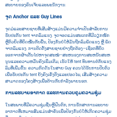
ສະບາຍຂອງຄົນເຈັບແລະພະນັກງານ.
ຈຸດ Anchor ແລະ Guy Lines
ຈຸດມໍແລະສາຍຊາຍທີ່ເສີມສ້າງແມ່ນມີຄວາມຈໍາເປັນສໍາລັບການ
ຮັບປະກັນ tent ຈາກລົມແຮງ. ຈຸດຈອດແມ່ນສະເຕກທີ່ມີວຽກໜັກ
ຫຼືຕົວຍຶດທີ່ຍຶດໝັ້ນກັບພື້ນ, ປ້ອງກັນບໍ່ໃຫ້ມັນຖືກລົມພັດແຮງ ຫຼື ພັດ
ຈາກລົມແຮງ. ການ​ຕິດ​ຕັ້ງ​ສາຍ​ຊາຍ​ຢ່າງ​ຖືກ​ຕ້ອງ—ເຊືອກ​ທີ່​ຍືດ​
ອອກ​ຈາກ​ຜ້າ​ເຕັ້ນ​ໄປ​ຫາ​ຈຸດ​ສະ​ໝໍ—ສະ​ຫນອງ​ການ​ສະ​ຫນັບ​ສະ​ຫ
ນູນ​ແລະ​ຄວາມ​ຫມັ້ນ​ຄົງ​ເພີ່ມ​ເຕີມ, ເຮັດ​ໃຫ້ tent ທົນ​ທານ​ຕໍ່​ກັບ​ແຮງ​
ລົມ​ທີ່​ເພີ່ມ​ຂຶ້ນ. ຄວາມກົດດັນໃນສາຍ Guy ຄວນໄດ້ຮັບການປັບຕົວ
ເພື່ອຮັບປະກັນ tent ຍັງຄົງເຄັ່ງຕຶງແລະປອດໄພ, ເສີມສ້າງຄວາມ
ສາມາດຂອງໂຄງສ້າງເພື່ອຕ້ານກັບກໍາລັງພາຍນອກ.
ການລະບາຍອາກາດ ແລະການຄວບຄຸມຄວາມຊຸ່ມ
ໃນສະພາບທີ່ມີຄວາມຊຸ່ມຊື່ນຫຼືຝົນຕົກ, ການຮັກສາການລະບາຍ
ອາກາດທີ່ເຫມາະສົມແມ່ນສໍາຄັນເພື່ອປ້ອງກັນບໍ່ໃຫ້ເກີດຄວາມຊຸ່ມ