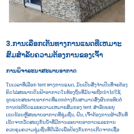
3.
ການເລືອກເຕັນທາງການແພດທີ່ເຫມາະ
ສົມສໍາລັບຄວາມຕ້ອງການຂອງເຈົ້າ
ການພິຈາລະນາສະພາບອາກາດ
ໃນເວລາທີ່ເລືອກ tent ທາງການແພດ, ມັນເປັນສິ່ງຈໍາເປັນທີ່ຈະຕ້ອງ
ຄິດໄລ່ສະພາບດິນຟ້າອາກາດໃນທ້ອງຖິ່ນທີ່ມັນຈະຖືກນໍາໄປໃຊ້.
ຮູບແບບສະພາບອາກາດທີ່ແຕກຕ່າງກັນສາມາດສົ່ງຜົນກະທົບຕໍ່
ການປະຕິບັດແລະຄວາມເຫມາະສົມຂອງ tent. ສໍາລັບພະຍຸ
ເຂດຮ້ອນຫຼືສະພາບອາກາດທີ່ຊຸ່ມຊື່ນ, ຝົນ, ເຈົ້າຕ້ອງການຜ້າເຕັ້ນທີ່
ເຮັດຈາກວັດສະດຸກັນນ້ໍາທີ່ມີການລະບາຍອາກາດແລະການ
ຄວບຄຸມຄວາມຊຸ່ມຊື່ນທີ່ດີເລີດເພື່ອປ້ອງກັນການເກີດຈາກເຊື້ອ