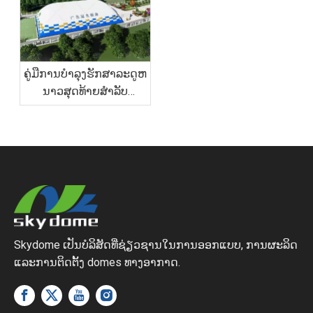
ຄູ່ມືການບໍາລຸງຮັກສາລະດູຫ
ນາວສຸດທ້າຍສໍາລັບ
Football Air Domes: ການ
ຄຸ້ມຄອງຫິມະແລະລົມ
Skydome ເປັນບໍລິສັດທີ່ຊ່ຽວຊານໃນການອອກແບບ, ການຜະລິດ
ແລະການຕິດຕັ້ງ domes ທາງອາກາດ.