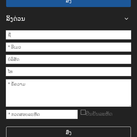
ສົ່ງ
ລິ້ງດ່ວນ
ສົ່ງ