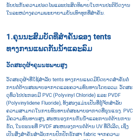
ຮັບປະກັນຄວາມປອດໄພແລະປະສິດທິພາບໃນການປະຕິບັດງານ
ໃນລະຫວ່າງຄວາມພະຍາຍາມບັນເທົາທຸກທີ່ສໍາຄັນ.
1.
ຄຸນນະສົມບັດທີ່ສໍາຄັນຂອງ tents
ທາງການແພດກັນນ້ໍາແລະລົມ
ວັດສະດຸຜ້າຄຸນນະພາບສູງ
ວັດສະດຸຜ້າທີ່ໃຊ້ສໍາລັບ tents ທາງການແພດມີບົດບາດສໍາຄັນຕໍ່
ການຕໍ່ຕ້ານສະພາບອາກາດແລະຄວາມທົນທານໂດຍລວມ. ວັດສະ
ດຸທົ່ວໄປປະກອບມີ PVC (Polyvinyl Chloride) ແລະ PVDF
(Polyvinylidene Fluoride), ທັງສອງແມ່ນເປັນທີ່ຮູ້ຈັກສໍາລັບ
ຄວາມສາມາດໃນການທົນທານຕໍ່ສະພາບອາກາດທີ່ຮຸນແຮງ. PVC
ມີຄວາມທົນທານສູງ, ສະຫນອງການກັນນ້ໍາແລະການຕໍ່ຕ້ານການ
ຂັດ, ໃນຂະນະທີ່ PVDF ສະຫນອງການຕໍ່ຕ້ານ UV ທີ່ດີເລີດ, ເຊິ່ງ
ເປັນສິ່ງສໍາຄັນສໍາລັບການປົກປັກຮັກສາ fabric ຈາກຄວາມ