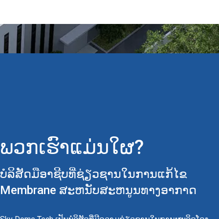
ພວກເຮົາແມ່ນໃຜ?
ບໍລິສັດມືອາຊີບທີ່ຊ່ຽວຊານໃນການແກ້ໄຂ
Membrane ສະຫນັບສະຫນູນທາງອາກາດ