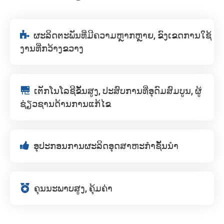

ຜະລິດຕະພັນທີ່ມີຄວາມຫຼາກຫຼາຍ, ຂົງເຂດການໃຊ້
ງານທີ່ກວ້າງຂວາງ

ເຕັກໂນໂລຊີຂັ້ນສູງ, ປະສົບການທີ່ອຸດົມສົມບູນ, ຜູ້
ຊ່ຽວຊານດ້ານການແກ້ໄຂ

ອຸປະກອນການຜະລິດອຸດສາຫະກໍາຊັ້ນນໍາ

ຄຸນນະພາບສູງ, ຄຸ້ມຄ່າ