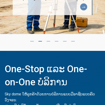
ຂະຫນາດຂອງສະຖານທີ່, ຄວາມອາດສາມາດຂອງຫ
ນ້າດິນ, ແລະສະພາບແວດລ້ອມອ້ອມຂ້າງ, ສະຫນອງ
ຂໍ້ມູນທີ່ຊັດເຈນສໍາລັບການແກ້ໄຂໂຄງສ້າງເຍື່ອຫຸ້ມທາງ
ອາກາດທີ່ກໍາຫນົດເອງ.
One-Stop ແລະ One-
on-One ບໍລິການ
Sky dome ໃຫ້ລູກຄ້າດ້ວຍການບໍລິການແບບມືອາຊີບແບບຄົບ
ວົງຈອນ.