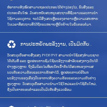
ຫໍ​ອາກາດ​ທັງ​ໝົດ​ສາມາດ​ຖອດ​ປະກອບ​ໄດ້​ຢ່າງ​ວ່ອງ​ໄວ, ຂົນ​ສົ່ງ​ແລະ​
ປະກອບ​ຄືນ​ໃໝ່. ມັນສະຫນັບສະຫນູນສະຖານທີ່ຊົ່ວຄາວແລະການນໍາ
ໃຊ້ຕາມລະດູການ. ຈະບໍ່ມີສິ່ງເສດເຫຼືອຂອງອາຄານຫຼືຄວາມເສຍຫາຍ
ໃນເວລາທີ່ສະຖານທີ່ໄດ້ຖືກຂະຫຍາຍຫຼືຍົກຍ້າຍໃນຂັ້ນຕອນຕໍ່ມາ.
ການປະຫຍັດພະລັງງານ, ເປັນມິດກັບ
ສິ່ງແວດລ້ອມແລະການບໍລິໂພກພະລັງງານຕ່ໍາ
ວັດສະດຸເຍື່ອສາຍສົ່ງແສງ PVDF/PVF ສາມາດນຳໃຊ້ແສງທຳມະຊາດ
ໄດ້ເຕັມທີ່ ແລະ ຫຼຸດຜ່ອນການຊົມໃຊ້ພະລັງງານສຳລັບແສງກາງເວັນໄດ້
ຢ່າງຫຼວງຫຼາຍ. ຖົງລົມນິລະໄພທີ່ຜະນຶກເຂົ້າກັນໄດ້ສະຫນອງການສ
ນວນກັນຄວາມຮ້ອນແລະການຮັກສາໄວ້, ຫຼຸດຜ່ອນການບໍລິໂພກ
ພະລັງງານຂອງເຄື່ອງປັບອາກາດທັງຄວາມຮ້ອນແລະຄວາມເຢັນຢ່າງ
ຫຼວງຫຼາຍ. ວັດສະດຸເຍື່ອສາມາດນໍາມາໃຊ້ໃຫມ່ແລະນໍາໃຊ້ຄືນໃຫມ່,
ຊຶ່ງເປັນກາກບອນຕ່ໍາແລະເປັນມິດກັບສິ່ງແວດລ້ອມ.