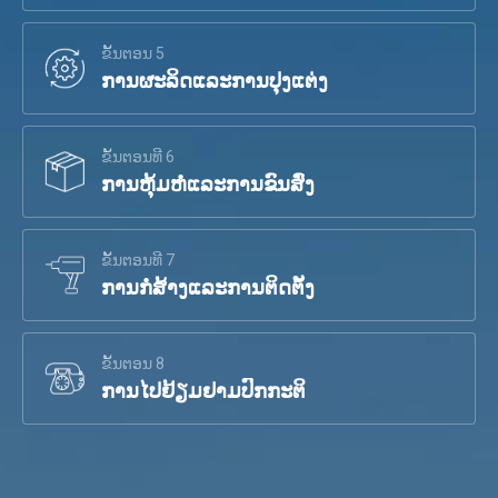
ຂັ້ນຕອນ 5
ການຜະລິດແລະການປຸງແຕ່ງ
ຂັ້ນຕອນທີ 6
ການຫຸ້ມຫໍ່ແລະການຂົນສົ່ງ
ຂັ້ນຕອນທີ 7
ການກໍ່ສ້າງແລະການຕິດຕັ້ງ
ຂັ້ນຕອນ 8
ການໄປຢ້ຽມຢາມປົກກະຕິ