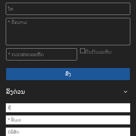
ສົ່ງ
ລິ້ງດ່ວນ