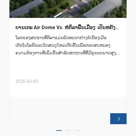
ບານເຕະ Air Dome Vs. ຫໍກິລາພື້ນເມືອງ: ເປັນຫຍັງ
Dome ຈຶ່ງມີຄ່າໃຊ້ຈ່າຍຫຼາຍກວ່າ 50%.
ໂລກຂອງສະຖານທີ່ກິລາແມ່ນພັດທະນາຢ່າງຕໍ່ເນື່ອງເມື່ອ
ເຕັກໂນໂລຢີແລະວັດສະດຸໃຫມ່ເກີດຂື້ນເພື່ອຕອບສະຫນອງ
ຄວາມຕ້ອງການທີ່ເພີ່ມຂຶ້ນສໍາລັບສະຖານທີ່ທີ່ມີຄຸນນະພາບສູງ,
ສາມາດເຂົ້າເຖິງໄດ້, ແລະປະຫຍັດຄ່າໃຊ້ຈ່າຍ.
2026-03-03