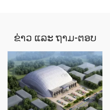
ຂ່າວ ແລະ ຖາມ-ຕອບ