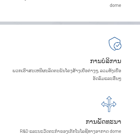
dome
ການບໍລິການ
ພວກເຮົາສະເຫນີຜະລິດຕະພັນໂຄງສ້າງເຍື່ອຕ່າງໆ, ລວມທັງເຍື່ອ
ອັດລົມແລະອື່ນໆ
ການພັດທະນາ
R&D ແລະນະວັດຕະກໍາຂອງເຕັກໂນໂລຊີທາງອາກາດ dome