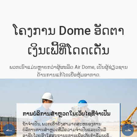
ໂຄງການ Dome ອັດຕາ
ເງິນເຟີ້ທີ່ໂດດເດັ່ນ
ພວກເຮົາແມ່ນຫຼາຍກວ່າຜູ້ຜະລິດ Air Dome, ເປັນຜູ້ຊ່ຽວຊານ
ດ້ານການແກ້ໄຂເຍື່ອຫຸ້ມອາກາດ.
ການ​ບໍ​ລິ​ການ​ສໍາ​ຫຼວດ​ໃນ​ເວັບ​ໄຊ​ທີ່​ຈໍາ​ເປັນ​
ຖ້າຈໍາເປັນ, ພວກເຮົາຍັງສາມາດສະຫນອງການ
ບໍລິການການສໍາຫຼວດທີ່ມີຄວາມຈໍາເປັນແລະເປັນມື
ອາຊີບໂດຍອີງໃສ່ສະຖານະການເພື່ອເກັບກໍາຂໍ້ມູນເຊັ່ນ: