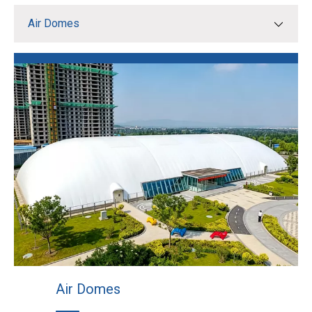
Air Domes
Air Domes
ເຕັນທະຫານ ແລະທາງການແພດ
ໂຄງສ້າງເຫຼັກກ້າ
Air Domes