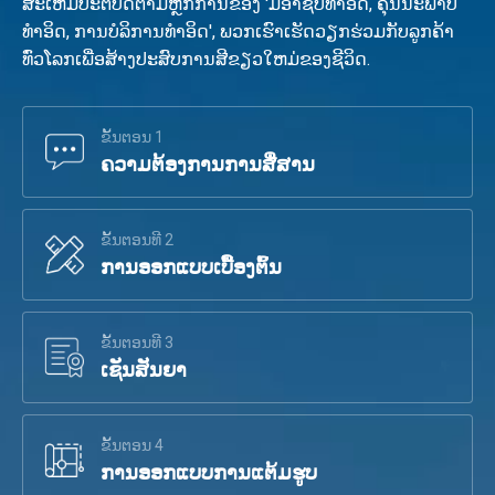
ສະເຫມີປະຕິບັດຕາມຫຼັກການຂອງ 'ມືອາຊີບທໍາອິດ, ຄຸນນະພາບ
ທໍາອິດ, ການບໍລິການທໍາອິດ', ພວກເຮົາເຮັດວຽກຮ່ວມກັບລູກຄ້າ
ທົ່ວໂລກເພື່ອສ້າງປະສົບການສີຂຽວໃຫມ່ຂອງຊີວິດ.
ຂັ້ນຕອນ 1
ຄວາມຕ້ອງການການສື່ສານ
ຂັ້ນຕອນທີ 2
ການອອກແບບເບື້ອງຕົ້ນ
ຂັ້ນຕອນທີ 3
ເຊັນສັນຍາ
ຂັ້ນຕອນ 4
ການອອກແບບການແຕ້ມຮູບ