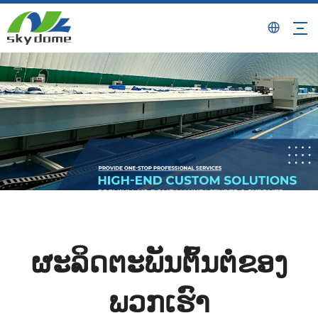
ຜະລິດຕະພັນຕົ້ນຕໍຂອງ
ພວກເຮົາ