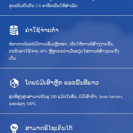
ຮູບແຕ້ມຢືນຢັນ 2-6 ອາທິດເພື່ອໃຫ້ສໍາເລັດ.
ຄ່າໃຊ້ຈ່າຍຕ່ໍາ
ຫໍ​ອາກາດ​ໂດຍ​ບໍ່​ມີ​ການ​ເສີມ​ເຫຼັກ​ໜາ, ​ເຮັດ​ໃຫ້​ການ​ກໍ່ສ້າງ​ງ່າຍ​ຂຶ້ນ,
ປະຢັດ​ຄ່າ​ໃຊ້​ຈ່າຍ 40% ຫຼື​ຫຼາຍ​ກວ່າ​ເມື່ອ​ທຽບ​ໃສ່​ການ​ກໍ່ສ້າງ​ແບບ​ດັ້ງ​
ເດີມ.
ໂດຍບໍ່ມີເສົາຫຼັກ ແລະພື້ນທີ່ຍາວ
ສຸດທິສູງສຸດສາມາດບັນລຸ 200 ແມັດໃນທົ່ວ, ບໍ່ມີເສົາຄ້ໍາ, beam barriers,
ຂອບຊ່ອງ 100%.
ສາມາດຣີໄຊເຄິນໄດ້