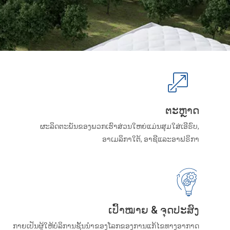
ຕະຫຼາດ
ຜະລິດຕະພັນຂອງພວກເຮົາສ່ວນໃຫຍ່ແມ່ນສຸມໃສ່ເອີຣົບ,
ອາເມລິກາໃຕ້, ອາຊີແລະອາຟຣິກາ
ເປົ້າໝາຍ & ຈຸດປະສົງ
ກາຍເປັນຜູ້ໃຫ້ບໍລິການຊັ້ນນໍາຂອງໂລກຂອງການແກ້ໄຂທາງອາກາດ