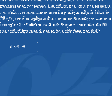
Sky Dome Tech ເປັນບໍລິສັດທີ່ມີຄວາມຊ່ຽວຊານໃນການຜະລິດໂຄງ
ສ້າງຂອງອາຄານທາງອາກາດ. ມັນປະສົມປະສານ R&D, ການອອກແບບ,
ການຜະລິດ, ການຂາຍແລະການດໍາເນີນງານມີຈຸດປະສົງເພື່ອໃຫ້ລູກຄ້າ
ມີສີຂຽວ, ການປົກປ້ອງສິ່ງແວດລ້ອມ, ການປະຫຍັດພະລັງງານແລະການ
ປັບແຕ່ງໂຄງສ້າງພື້ນທີ່ທີ່ເຫມາະສົມເພື່ອບັນລຸສະພາບແວດລ້ອມພື້ນທີ່ທີ່
ເຫມາະສົມທີ່ມີສຸຂະພາບດີ, ຄາບອນຕ່ໍາ, ປະສິດທິພາບແລະຍືນຍົງ.
ເບິ່ງເພີ່ມເຕີມ