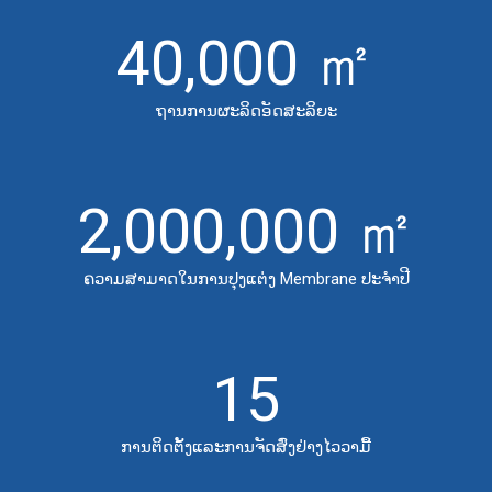
40,000 ㎡
ຖານການຜະລິດອັດສະລິຍະ
2,000,000 ㎡
ຄວາມສາມາດໃນການປຸງແຕ່ງ Membrane ປະຈໍາປີ
15
ການຕິດຕັ້ງແລະການຈັດສົ່ງຢ່າງໄວວາມື້