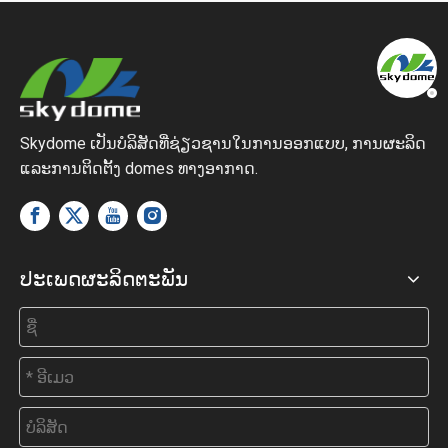
Skydome ເປັນບໍລິສັດທີ່ຊ່ຽວຊານໃນການອອກແບບ, ການຜະລິດ
ແລະການຕິດຕັ້ງ domes ທາງອາກາດ.
ປະເພດຜະລິດຕະພັນ