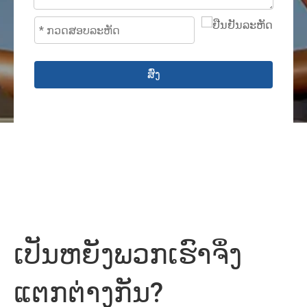
ສົ່ງ
ເປັນຫຍັງພວກເຮົາຈຶ່ງ
ແຕກຕ່າງກັນ?