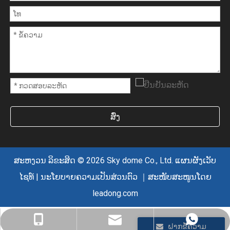
ສົ່ງ
ສະຫງວນ ລິຂະສິດ ©
2026
Sky dome Co., Ltd.
ແຜນຜັງເວັບ
ໄຊທ໌
|
ນະໂຍບາຍຄວາມເປັນສ່ວນຕົວ
｜ສະໜັບສະໜູນໂດຍ
leadong.com
sales@skyairdome.com
+86-137-0128-0809
+86-137-0128-0809
ຝາກຂໍ້ຄວາມ