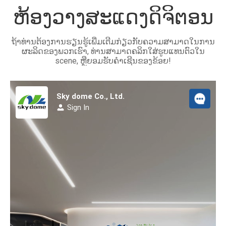
ຫ້ອງວາງສະແດງດິຈິຕອນ
ຖ້າທ່ານຕ້ອງການຮຽນຮູ້ເພີ່ມເຕີມກ່ຽວກັບຄວາມສາມາດໃນການ
ຜະລິດຂອງພວກເຮົາ, ທ່ານສາມາດຄລິກໃສ່ຮູບແທນຕົວໃນ
scene, ຫຼືຍອມຮັບຄໍາເຊີນຂອງຂ້ອຍ!