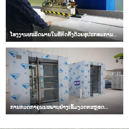
ໂຮງງານຜະລິດພາຍໃນທີ່ຕິດຕັ້ງດ້ວຍອຸປະກອນການ
ຜະລິດອັດຕະໂນມັດຂັ້ນສູງ.
ການກວດກາຄຸນນະພາບຢ່າງເຂັ້ມງວດຕະຫຼອດ
ຂະບວນການທັງຫມົດ, ມີມາດຕະຖານສອງຢ່າງເຂັ້ມ
ງວດການຄວບຄຸມຄຸນນະພາບ