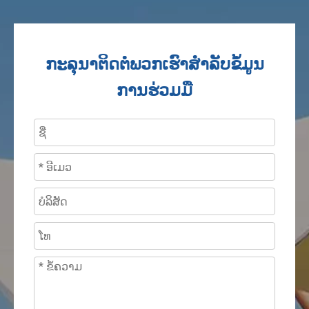
ກະລຸນາຕິດຕໍ່ພວກເຮົາສໍາລັບຂໍ້ມູນ
ການຮ່ວມມື