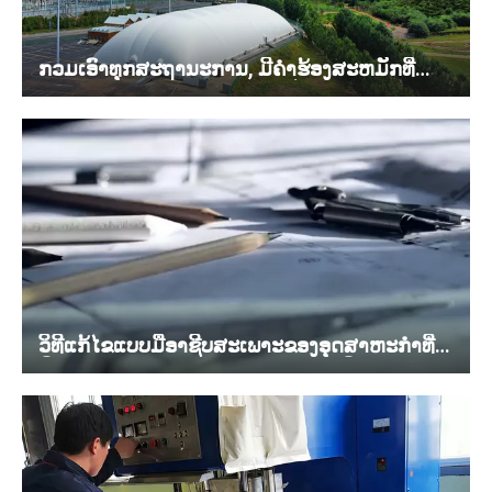
ກວມເອົາທຸກສະຖານະການ, ມີຄໍາຮ້ອງສະຫມັກທີ່
ຫລາກຫລາຍ, ແລະເຫມາະສົມກັບຄວາມຕ້ອງການ
ຂອງໂຄງການທີ່ຫຼາກຫຼາຍທັງໃນແລະຕ່າງປະເທດ.
ວິທີແກ້ໄຂແບບມືອາຊີບສະເພາະຂອງອຸດສາຫະກໍາທີ່
ມີການແຕ້ມຮູບກົນໄກໂຄງສ້າງຢ່າງເຕັມທີ່ແລະການ
ສະຫນັບສະຫນູນການປະຕິບັດໃນສະຖານທີ່