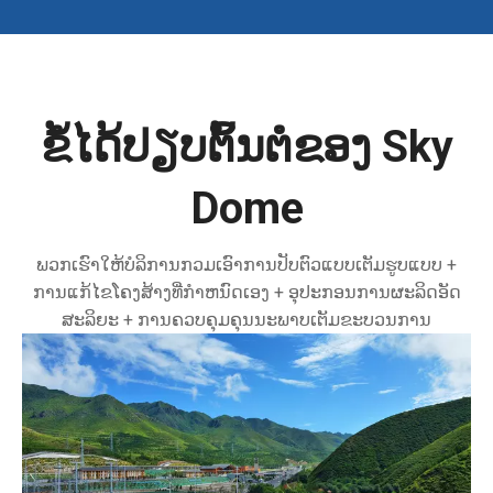
ຂໍ້ໄດ້ປຽບຕົ້ນຕໍຂອງ Sky
Dome
ພວກເຮົາໃຫ້ບໍລິການກວມເອົາການປັບຕົວແບບເຕັມຮູບແບບ +
ການແກ້ໄຂໂຄງສ້າງທີ່ກໍາຫນົດເອງ + ອຸປະກອນການຜະລິດອັດ
ສະລິຍະ + ການຄວບຄຸມຄຸນນະພາບເຕັມຂະບວນການ