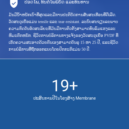
ປອດໄພ, ທົນຕໍ່ໄພພິບັດ ແລະທົນທານ
ມັນມີນ້ໍາຫນັກເບົາທີ່ສຸດແລະມີການປະຕິບັດການສັ່ນສະເທືອນທີ່ດີເລີດ.
ວັດສະດຸເຍື່ອແມ່ນ tensile ແລະ tear-resistant. ລະບົບສະຖຽນລະພາບ
ຄວາມກົດດັນອັດສະລິຍະທີ່ມັນມີການຕິດຕັ້ງສາມາດທົນລົມແຮງແລະ
ຫິມະຕົກຫນັກ. ຊີວິດການບໍລິການກາງແຈ້ງຂອງວັດສະດຸເຍື່ອ PVDF ທີ່
ເຮັດຄວາມສະອາດດ້ວຍຕົນເອງສາມາດບັນລຸ 15 ຫາ 25 ປີ, ແລະຊີວິດ
ການບໍລິການທີ່ຖືກອອກແບບໂດຍປົກກະຕິແມ່ນ 50 ປີ.
19+
ປະສົບການປີໃນໂຄງສ້າງ Membrane