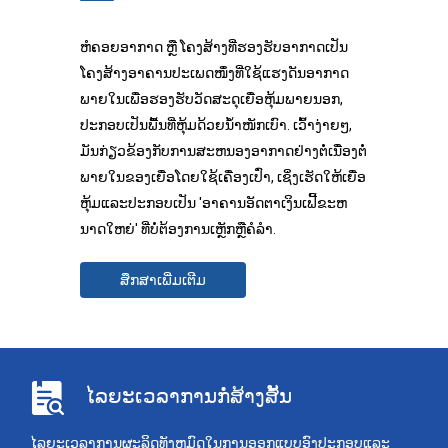
ຫໍຄອຍອາກາດ ຫຼື ໂຄງສ້າງທີ່ຮອງຮັບອາກາດເປັນ
ໂຄງສ້າງອາຄານປະເພດໜຶ່ງທີ່ໃຊ້ແຮງດັນອາກາດ
ພາຍໃນເພື່ອຮອງຮັບວັດສະດຸເຍື່ອຫຸ້ມພາຍນອກ,
ປະກອບເປັນພື້ນທີ່ຫຸ້ມດ້ວຍນ້ຳໜັກເບົາ. ເວົ້າງ່າຍໆ,
ມັນກ່ຽວຂ້ອງກັບການສະຫນອງອາກາດຢ່າງຕໍ່ເນື່ອງຕໍ່
ພາຍໃນຂອງເຍື່ອໂດຍໃຊ້ເຄື່ອງເປົ່າ, ເຊິ່ງເຮັດໃຫ້ເຍື່ອ
ຫຸ້ມແລະປະກອບເປັນ 'ອາຄານອັດຕາເງິນເຟີ້ຂະຫ
ນາດໃຫຍ່' ທີ່ບໍ່ຕ້ອງການເຫຼັກຫຼືຄໍລໍາ.
ສຶກສາເພີ່ມເຕີມ
ໄລຍະເວລາການກໍ່ສ້າງສັ້ນ
ໄລຍະເວລາການຜະລິດທັງຫມົດໃນການອອກແບບອົງປະກອບແລະ