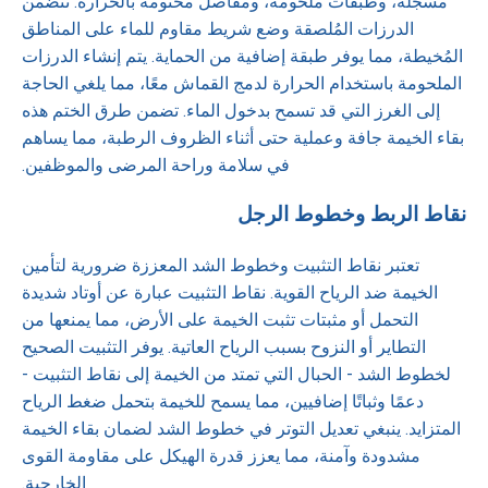
مسجلة، وطبقات ملحومة، ومفاصل مختومة بالحرارة. تتضمن
الدرزات المُلصقة وضع شريط مقاوم للماء على المناطق
المُخيطة، مما يوفر طبقة إضافية من الحماية. يتم إنشاء الدرزات
الملحومة باستخدام الحرارة لدمج القماش معًا، مما يلغي الحاجة
إلى الغرز التي قد تسمح بدخول الماء. تضمن طرق الختم هذه
بقاء الخيمة جافة وعملية حتى أثناء الظروف الرطبة، مما يساهم
في سلامة وراحة المرضى والموظفين.
نقاط الربط وخطوط الرجل
تعتبر نقاط التثبيت وخطوط الشد المعززة ضرورية لتأمين
الخيمة ضد الرياح القوية. نقاط التثبيت عبارة عن أوتاد شديدة
التحمل أو مثبتات تثبت الخيمة على الأرض، مما يمنعها من
التطاير أو النزوح بسبب الرياح العاتية. يوفر التثبيت الصحيح
لخطوط الشد - الحبال التي تمتد من الخيمة إلى نقاط التثبيت -
دعمًا وثباتًا إضافيين، مما يسمح للخيمة بتحمل ضغط الرياح
المتزايد. ينبغي تعديل التوتر في خطوط الشد لضمان بقاء الخيمة
مشدودة وآمنة، مما يعزز قدرة الهيكل على مقاومة القوى
الخارجية.