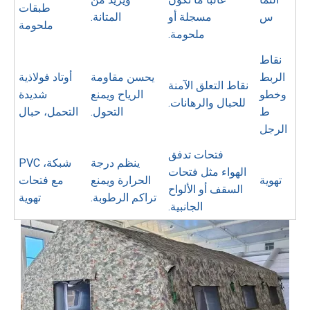
طبقات
س
مسجلة أو
المتانة.
ملحومة
ملحومة.
نقاط
الربط
يحسن مقاومة
أوتاد فولاذية
نقاط التعلق الآمنة
وخطو
الرياح ويمنع
شديدة
للحبال والرهانات.
ط
التحول.
التحمل، حبال
الرجل
فتحات تدفق
ينظم درجة
شبكة، PVC
الهواء مثل فتحات
تهوية
الحرارة ويمنع
مع فتحات
السقف أو الألواح
تراكم الرطوبة.
تهوية
الجانبية.