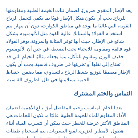
يعد الإطار المقوى ضروريًا لضمان ثبات الخيمة الطبية ومقاومتها
للرياح. يجب أن يكون هيكل الإطار قويًا بما يكفي لتحمل الرياح
القوية، التي غالبًا ما توجد في مناطق الكوارث، دون أن ينهار. يتم
استخدام الفولاذ والسبائك عالية القوة مثل الألومنيوم بشكل
شائع في الإطار، حيث أنها توفر المتانة والمرونة. يوفر الفولاذ
قوة فائقة ومقاومة للانحناء تحت الضغط، في حين أن الألومنيوم
خفيف الوزن ومقاوم للتآكل، مما يجعله مثاليًا للخيام التي قد
تحتاج إلى نقلها أو تخزينها في ظروف قاسية. يجب أن يكون
الإطار مصممًا لتوزيع ضغط الرياح بالتساوي، مما يضمن احتفاظ
الخيمة بسلامتها في ظل الظروف القاسية.
التماس والختم المشترك
يعد اللحام المناسب وختم المفاصل أمرًا بالغ الأهمية لضمان
الأداء المقاوم للماء للخيمة الطبية. غالبًا ما تكون اللحامات هي
المناطق الأكثر عرضة للخطر حيث يمكن أن تتسرب المياه أثناء
هطول الأمطار الغزيرة. لمنع التسربات، يتم استخدام طبقات