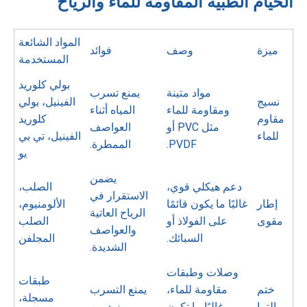
الخيام الطبية المقاومة للماء والرياح
المواد الشائعة
ميزة
وصف
فوائد
المستخدمة
بولي كلوريد
مواد متينة
يمنع تسرب
نسيج
الفينيل، بولي
ومقاومة للماء
المياه أثناء
مقاوم
كلوريد
مثل PVC أو
العواصف
للماء
الفينيل، تي بي
PVDF.
الممطرة.
يو
يضمن
دعم هيكلي قوي،
الصلب،
الاستقرار في
إطار
غالبًا ما يكون قائمًا
الألومنيوم،
الرياح العاتية
مقوى
على الفولاذ أو
الصلب
والعواصف
السبائك.
المجلفن
الشديدة.
وصلات وطبقات
طبقات
ختم
مقاومة للماء،
يمنع التسرب
مسجلة،
التما
غالبًا ما تكون
ويزيد من