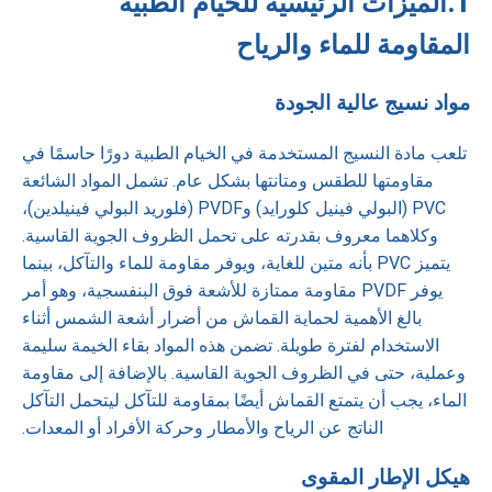
1.
الميزات الرئيسية للخيام الطبية
المقاومة للماء والرياح
مواد نسيج عالية الجودة
تلعب مادة النسيج المستخدمة في الخيام الطبية دورًا حاسمًا في
مقاومتها للطقس ومتانتها بشكل عام. تشمل المواد الشائعة
PVC (البولي فينيل كلورايد) وPVDF (فلوريد البولي فينيلدين)،
وكلاهما معروف بقدرته على تحمل الظروف الجوية القاسية.
يتميز PVC بأنه متين للغاية، ويوفر مقاومة للماء والتآكل، بينما
يوفر PVDF مقاومة ممتازة للأشعة فوق البنفسجية، وهو أمر
بالغ الأهمية لحماية القماش من أضرار أشعة الشمس أثناء
الاستخدام لفترة طويلة. تضمن هذه المواد بقاء الخيمة سليمة
وعملية، حتى في الظروف الجوية القاسية. بالإضافة إلى مقاومة
الماء، يجب أن يتمتع القماش أيضًا بمقاومة للتآكل ليتحمل التآكل
الناتج عن الرياح والأمطار وحركة الأفراد أو المعدات.
هيكل الإطار المقوى