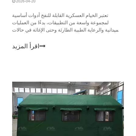
2026-04-20
تعتبر الخيام العسكرية القابلة للنفخ أدوات أساسية
لمجموعة واسعة من التطبيقات، بدءًا من العمليات
الميدانية والرعاية الطبية الطارئة وحتى الإغاثة في حالات
الكوارث. ونظرًا لدورها المحوري في ضمان النجاح
التشغيلي، فمن الضروري الحفاظ على هذه الخيام بشكل
اقرأ المزيد
صحيح لإطالة عمرها وضمان بقائها فعالة عند نشرها في
الظروف القاسية.