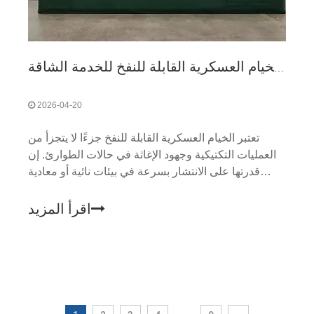
المواد الأساسية ومعايير البناء للخيام العسكرية القابلة للنفخ للخدمة الشاقة
2026-04-20
تعتبر الخيام العسكرية القابلة للنفخ جزءًا لا يتجزأ من
العمليات التكتيكية وجهود الإغاثة في حالات الطوارئ. إن
قدرتها على الانتشار بسرعة في بيئات نائية أو معادية
تجعلها ضرورية للقوات العسكرية وفرق الإغاثة في حالات
الكوارث والمهام الإنسانية. ومع ذلك، من أجل تحمل
اقرأ المزيد
الظروف الصعبة التي غالبًا ما يتعرضون لها، يجب بناء
الخيام العسكرية القابلة للنفخ شديدة التحمل بمواد عالية
الجودة وتلبية معايير البناء الصارمة.