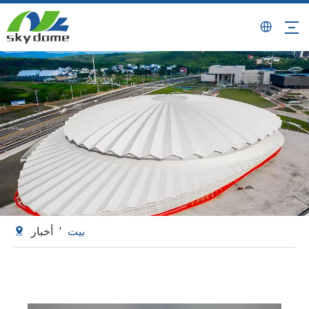
بيت
'
أخبار